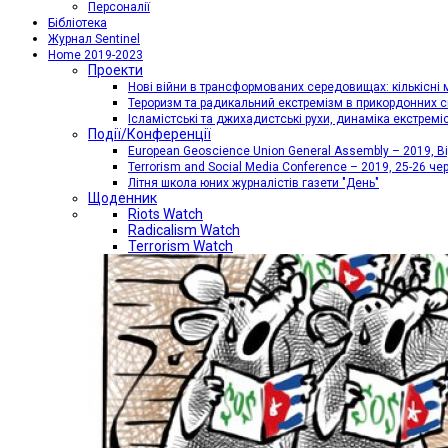
Персоналії
Бібліотека
Журнал Sentinel
Home 2019-2023
Проекти
Нові війни в трансформованих середовищах: кількісні 
Тероризм та радикальний екстремізм в прикордонних с
Ісламістські та джихадистські рухи, динаміка екстремі
Події/Конференції
European Geoscience Union General Assembly – 2019, Від
Terrorism and Social Media Conference – 2019, 25-26 че
Літня школа юних журналістів газети "День"
Щоденник
Riots Watch
Radicalism Watch
Terrorism Watch