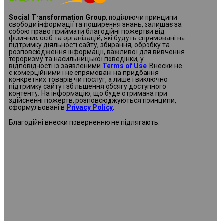
Social Transformation Group
, подіялючи принципи
свободи інформації та поширення знань, залишає за
собою право приймати благодійні пожертви від
фізичних осіб та організацій, які будуть спрямовані на
підтримку діяльності сайту, збирання, обробку та
розповсюдження інформації, важливої для вивчення
тероризму та насильницької поведінки, у
відповідності із заявленими
Terms of Use
. Внески не
є комерційними і не спрямовані на придбання
конкретних товарів чи послуг, а лише і виключно
підтримку сайту і збільшення обсягу доступного
контенту
.
На інформацію, що буде отримана при
здійсненні пожертв, розповсюджуються принципи,
сформульовані в
Privacy Policy
.
Благодійні внески поверненню не підлягають.