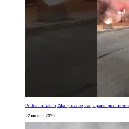
Protest in Talesh, Gilan province, Iran, against governme
22 лютого 2020