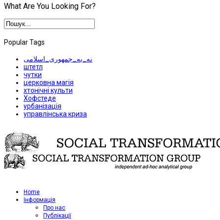
What Are You Looking For?
Popular Tags
نه_به_جمهوری_اسلامی
штетл
чутки
церковна магія
хтонічні культи
Хофстеде
урбанізація
управлінська криза
Home
Iнформація
Про нас
Публікації