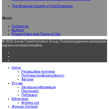
The American Society of Civil Engineers
About
Contact Us
Authors
Privacy Policy and Terms of Use
© 2026 Social Transformation Group. Розповсюдження матеріалів
карається екзистенційно
Home
Редакційна політика
Політика конфіденційності
Автори
Хто ми
Загальна інформація
Персоналії
Публікації
Бібліотека
Articles List
Журнал Sentinel