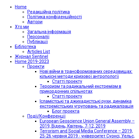
Home
Редакційна політика
Політика конфіденційності
Автори
Хто ми
Загальна інформація
Персоналії
Публікації
Бібліотека
Articles List
Журнал Sentinel
Home 2019-2023
Проекти
Нові війни в трансформованих середовищах:
кількісні методи кризової антропології
Статті проекту
Тероризм та радикальний екстремізм в
прикордонних спільнотах
Статті проекту
Ісламістські та джихадистські рухи, динаміка
екстремістських угруповань та радикалізація
Блог проекта
Події/Конференції
European Geoscience Union General Assembly –
2019, Відень, Квітень, 7-12, 2019
Terrorism and Social Media Conference – 2019,
25-26 червня 2019 - університет Суонсі, Уельс,