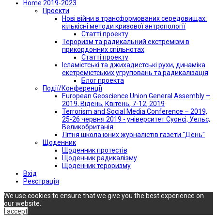
Home 2019-2023
Проекти
Нові війни в трансформованих середовищах:
кількісні методи кризової антропології
Статті проекту
Тероризм та радикальний екстремізм в
прикордонних спільнотах
Статті проекту
Ісламістські та джихадистські рухи, динаміка
екстремістських угруповань та радикалізація
Блог проекта
Події/Конференції
European Geoscience Union General Assembly –
2019, Відень, Квітень, 7-12, 2019
Terrorism and Social Media Conference – 2019,
25-26 червня 2019 - університет Суонсі, Уельс,
Великобританія
Літня школа юних журналістів газети "День"
Щоденник
Щоденник протестів
Щоденник радикалізму
Щоденник тероризму
Вхід
Реєстрація
We use cookies to ensure that we give you the best experience on
our website.
I accept