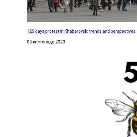
120 days protest in Khabarovsk: trends and perspectives
08 листопада 2020