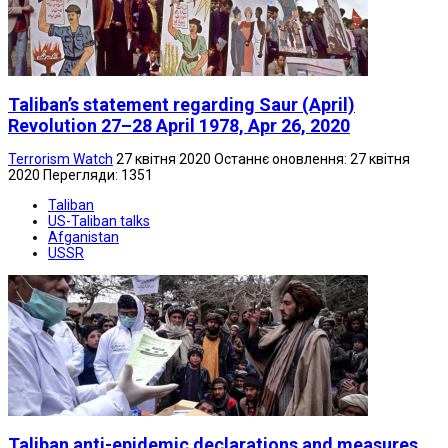
Taliban’s statement regarding Saur (April)
Revolution 27–28 April 1978, Apr 26, 2020
Terrorism Watch
27 квітня 2020
Останнє оновлення: 27 квітня
2020
Перегляди: 1351
Taliban
US-Taliban talks
Afganistan
USSR
Taliban anti-epidemic declarations and measures,