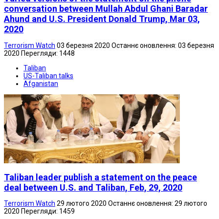
conversation between Mullah Abdul Ghani Baradar
Ahund and U.S. President Donald Trump, Mar 03,
2020
Terrorism Watch
03 березня 2020
Останнє оновлення: 03 березня
2020
Перегляди: 1448
Taliban
US-Taliban talks
Afganistan
Taliban leader publish a statement on the peace
deal between U.S. and Taliban, Feb, 29, 2020
Terrorism Watch
29 лютого 2020
Останнє оновлення: 29 лютого
2020
Перегляди: 1459