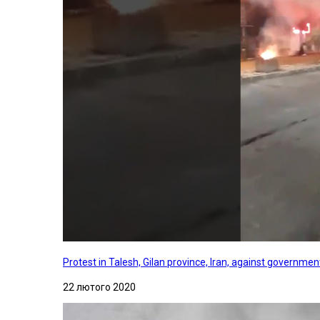
Protest in Talesh, Gilan province, Iran, against governme
22 лютого 2020