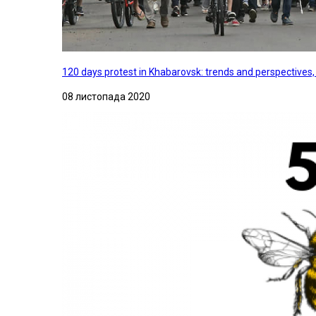
120 days protest in Khabarovsk: trends and perspectives
08 листопада 2020