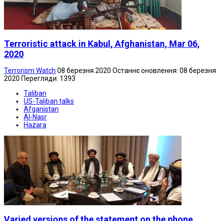
Terroristic attack in Kabul, Afghanistan, Mar 06,
2020
Terrorism Watch
08 березня 2020
Останнє оновлення: 08 березня
2020
Перегляди: 1393
Taliban
US-Taliban talks
Afganistan
Al-Nasr
Hazara
Varied versions of the statement on the phone