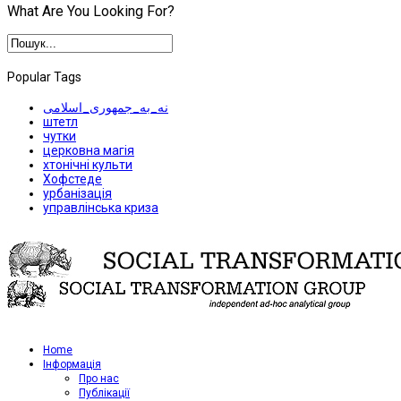
What Are You Looking For?
Popular Tags
نه_به_جمهوری_اسلامی
штетл
чутки
церковна магія
хтонічні культи
Хофстеде
урбанізація
управлінська криза
Home
Iнформація
Про нас
Публікації