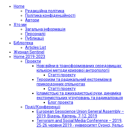
Home
Редакційна політика
Політика конфіденційності
Автори
Хто ми
Загальна інформація
Персоналії
Публікації
Бібліотека
Articles List
Журнал Sentinel
Home 2019-2023
Проекти
Нові війни в трансформованих середовищах:
кількісні методи кризової антропології
Статті проекту
Тероризм та радикальний екстремізм в
прикордонних спільнотах
Статті проекту
Ісламістські та джихадистські рухи, динаміка
екстремістських угруповань та радикалізація
Блог проекта
Події/Конференції
European Geoscience Union General Assembly –
2019, Відень, Квітень, 7-12, 2019
Terrorism and Social Media Conference – 2019,
25-26 червня 2019 - університет Суонсі, Уельс,