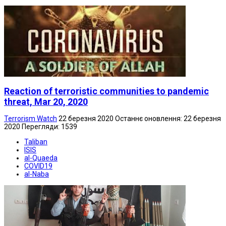
Reaction of terroristic communities to pandemic
threat, Mar 20, 2020
Terrorism Watch
22 березня 2020
Останнє оновлення: 22 березня
2020
Перегляди: 1539
Taliban
ISIS
al-Quaeda
COVID19
al-Naba