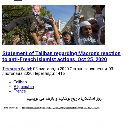
Statement of Taliban regarding Macron's reaction
to anti-French Islamist actions, Oct 25, 2020
Terrorism Watch
03 листопада 2020
Останнє оновлення: 03
листопада 2020
Перегляди: 1416
Taliban
Afganistan
France