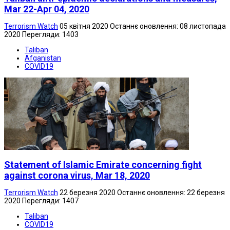
Mar 22-Apr 04, 2020
Terrorism Watch
05 квітня 2020
Останнє оновлення: 08 листопада
2020
Перегляди: 1403
Taliban
Afganistan
COVID19
Statement of Islamic Emirate concerning fight
against corona virus, Mar 18, 2020
Terrorism Watch
22 березня 2020
Останнє оновлення: 22 березня
2020
Перегляди: 1407
Taliban
COVID19