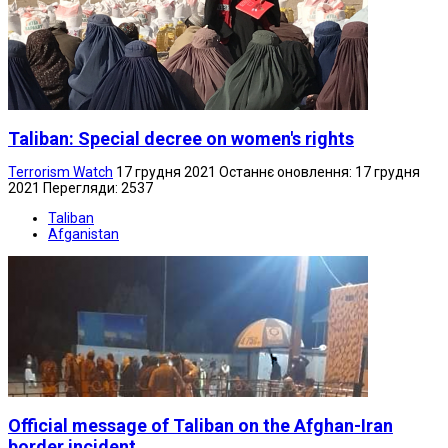
Taliban: Special decree on women's rights
Terrorism Watch
17 грудня 2021
Останнє оновлення: 17 грудня
2021
Перегляди: 2537
Taliban
Afganistan
Official message of Taliban on the Afghan-Iran
border incident