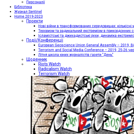
Персоналії
Бібліотека
Журнал Sentinel
Home 2019-2023
Проекти
Нові війни в трансформованих середовищах: кількісні 
Тероризм та радикальний екстремізм в прикордонних с
Ісламістські та джихадистські рухи, динаміка екстремі
Події/Конференції
European Geoscience Union General Assembly – 2019, Від
Terrorism and Social Media Conference – 2019, 25-26 че
Літня школа юних журналістів газети "День"
Щоденник
Riots Watch
Radicalism Watch
Terrorism Watch