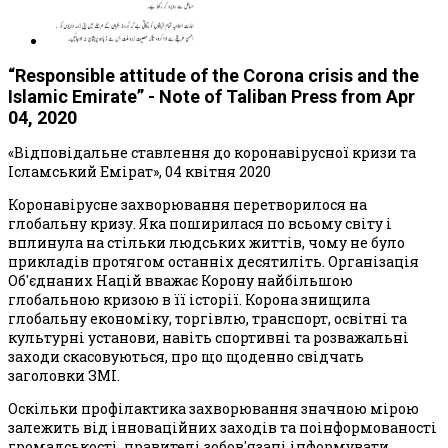
“Responsible attitude of the Corona crisis and the
Islamic Emirate” - Note of Taliban Press from Apr
04, 2020
«Відповідальне ставлення до коронавірусної кризи та
Ісламський Емірат», 04 квітня 2020
Коронавірусне захворювання перетворилося на
глобальну кризу. Яка поширилася по всьому світу і
вплинула на стільки людських життів, чому не було
прикладів протягом останніх десятиліть. Організація
Об'єднаних Націй вважає Корону найбільшою
глобальною кризою в її історії. Корона знищила
глобальну економіку, торгівлю, транспорт, освітні та
культурні установи, навіть спортивні та розважальні
заходи скасовуються, про що щоденно свідчать
заголовки ЗМІ.
Оскільки профілактика захворювання значною мірою
залежить від інноваційних заходів та поінформованості
громадськості, правителі зобов'язані інформувати