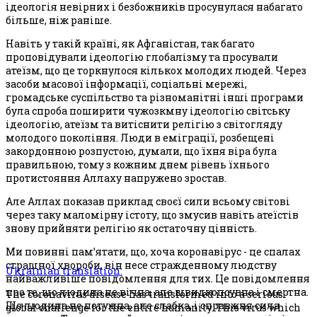
ідеологія невірних і безбожників просунулася набагато
більше, ніж раніше.
Навіть у такій країні, як Афганістан, так багато
проповідували ідеологію глобалізму та просували
атеїзм, що це торкнулося кількох молодих людей. Через
засоби масової інформації, соціальні мережі,
громадське суспільство та різноманітні інші програми
була спроба поширити чужозкмну ідеологію світську
ідеологію, атеїзм та витіснити релігію з світогляду
молодого покоління. Люди в еміграції, розбещені
закордонною розпустою, думали, що їхня віра була
правильною, тому з кожним днем рівень їхнього
протистояння Аллаху напружено зростав.
Але Аллах показав приклад своєї сили всьому світові
через таку маломірну істоту, що змусив навіть атеїстів
знову прийняти релігію як остаточну цінність.
Ми повинні пам’ятати, що, хоча коронавірус - це спалах
страшної хвороби, він несе стражденному людству
Ukrainian translation:
найважливіше повідомлення для тих. Це повідомлення
про те, що людина не вічна, але швидкопсувна і смертна.
The coronavirus disease has transformed into a serious
Що людина не потужна, але слабка, і справжня сила
global challenge for the entire humanity. This virus which