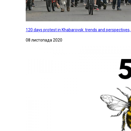
120 days protest in Khabarovsk: trends and perspectives
08 листопада 2020