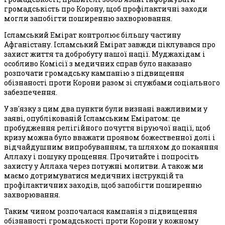
громадськість про Корону, щоб профілактичні заходи
могли запобігти поширенню захворювання.
Ісламський Емірат контролює більшу частину
Афганістану. Ісламський Емірат завжди піклувався про
захист життя та добробуту нашої нації. Муджахідам і
особливо Комісії з медичних справ було наказано
розпочати громадську кампанію з підвищення
обізнаності проти Корони разом зі службами соціального
забезпечення.
У зв'язку з цим два пункти були визнані важливими у
заяві, опублікованій Ісламським Еміратом: це
пробудження релігійного почуття віруючої нації, щоб
кризу можна було вважати проявом божественної долі і
відчайдушним випробуванням, та шляхом до покаяння
Аллаху і пошуку прощення. Прочитайте і попросіть
захисту у Аллаха через потужні молитви. А також ми
маємо дотримуватися медичних інструкцій та
профілактичних заходів, щоб запобігти поширенню
захворювання.
Таким чином розпочалася кампанія з підвищення
обізнаності громадськості проти Корони у кожному