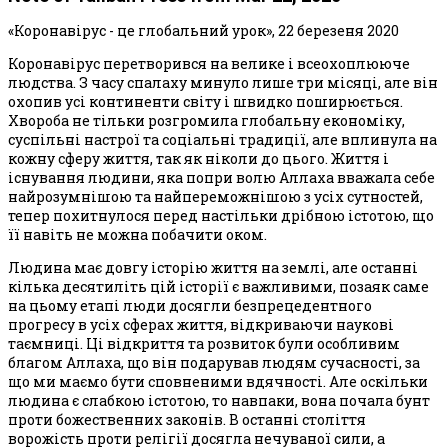
«Коронавірус - це глобальний урок», 22 березеня 2020
Коронавірус перетворився на велике і всеохоплююче
людства. З часу спалаху минуло лише три місяці, але він
охопив усі континенти світу і швидко поширюється.
Хвороба не тільки розгромила глобальну економіку,
суспільні настрої та соціальні традиції, але вплинула на
кожну сферу життя, так як ніколи до цього. Життя і
існування людини, яка попри волю Аллаха вважала себе
найрозумнішою та найпереможнішою з усіх сутностей,
тепер похитнулося перед настільки дрібною істотою, що
її навіть не можна побачити оком.
Людина має довгу історію життя на землі, але останні
кілька десятиліть цій історії є важливими, позаяк саме
на цьому етапі люди досягли безпрецедентного
прогресу в усіх сферах життя, відкриваючи наукові
таємниці. Ці відкриття та розвиток були особливим
благом Аллаха, що він подарував людям сучасності, за
що ми маємо бути сповненими вдячності. Але оскільки
людина є слабкою істотою, то навпаки, вона почала бунт
проти божественних законів. В останні століття
ворожість проти релігії досягла нечуваної сили, а