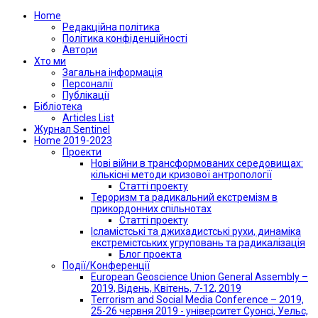
Home
Редакційна політика
Політика конфіденційності
Автори
Хто ми
Загальна інформація
Персоналії
Публікації
Бібліотека
Articles List
Журнал Sentinel
Home 2019-2023
Проекти
Нові війни в трансформованих середовищах:
кількісні методи кризової антропології
Статті проекту
Тероризм та радикальний екстремізм в
прикордонних спільнотах
Статті проекту
Ісламістські та джихадистські рухи, динаміка
екстремістських угруповань та радикалізація
Блог проекта
Події/Конференції
European Geoscience Union General Assembly –
2019, Відень, Квітень, 7-12, 2019
Terrorism and Social Media Conference – 2019,
25-26 червня 2019 - університет Суонсі, Уельс,