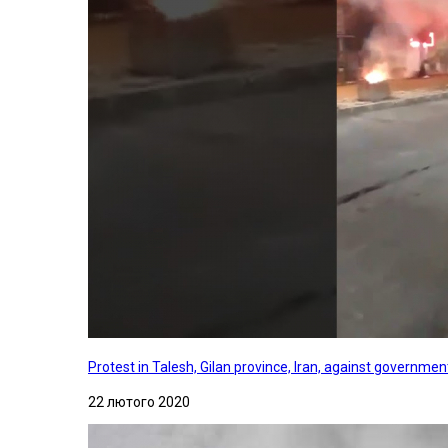
Protest in Talesh, Gilan province, Iran, against governme
22 лютого 2020