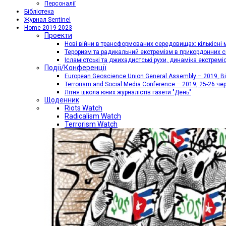
Персоналії
Бібліотека
Журнал Sentinel
Home 2019-2023
Проекти
Нові війни в трансформованих середовищах: кількісні 
Тероризм та радикальний екстремізм в прикордонних с
Ісламістські та джихадистські рухи, динаміка екстремі
Події/Конференції
European Geoscience Union General Assembly – 2019, Від
Terrorism and Social Media Conference – 2019, 25-26 че
Літня школа юних журналістів газети "День"
Щоденник
Riots Watch
Radicalism Watch
Terrorism Watch