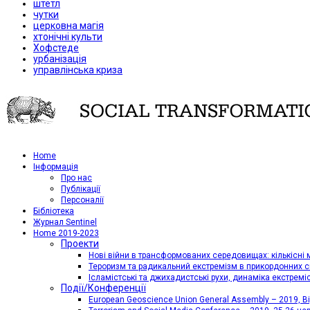
штетл
чутки
церковна магія
хтонічні культи
Хофстеде
урбанізація
управлінська криза
Home
Iнформація
Про нас
Публікації
Персоналії
Бібліотека
Журнал Sentinel
Home 2019-2023
Проекти
Нові війни в трансформованих середовищах: кількісні 
Тероризм та радикальний екстремізм в прикордонних с
Ісламістські та джихадистські рухи, динаміка екстремі
Події/Конференції
European Geoscience Union General Assembly – 2019, Від