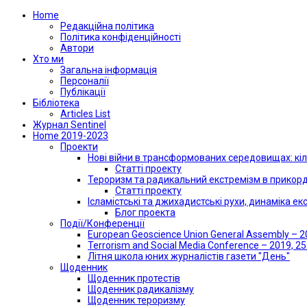
Home
Редакційна політика
Політика конфіденційності
Автори
Хто ми
Загальна інформація
Персоналії
Публікації
Бібліотека
Articles List
Журнал Sentinel
Home 2019-2023
Проекти
Нові війни в трансформованих середовищах: кіл
Статті проекту
Тероризм та радикальний екстремізм в прикорд
Статті проекту
Ісламістські та джихадистські рухи, динаміка е
Блог проекта
Події/Конференції
European Geoscience Union General Assembly – 20
Terrorism and Social Media Conference – 2019, 2
Літня школа юних журналістів газети "День"
Щоденник
Щоденник протестів
Щоденник радикалізму
Щоденник тероризму