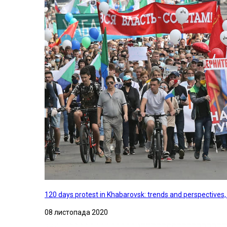
120 days protest in Khabarovsk: trends and perspectives
08 листопада 2020