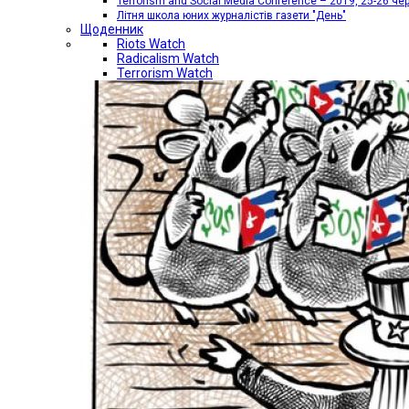
Terrorism and Social Media Conference – 2019, 25-26 че
Літня школа юних журналістів газети "День"
Щоденник
Riots Watch
Radicalism Watch
Terrorism Watch