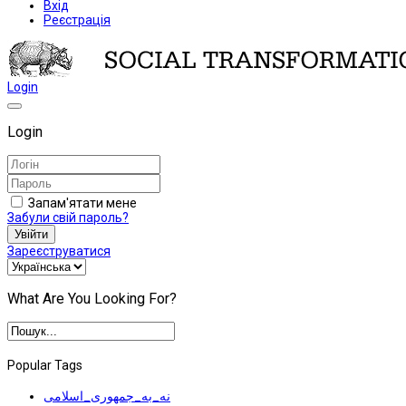
Вхід
Реєстрація
Login
Login
Запам'ятати мене
Забули свій пароль?
Увійти
Зареєструватися
What Are You Looking For?
Popular Tags
نه_به_جمهوری_اسلامی