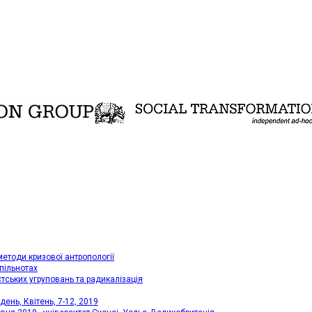
методи кризової антропології
пільнотах
стських угруповань та радикалізація
ень, Квітень, 7-12, 2019