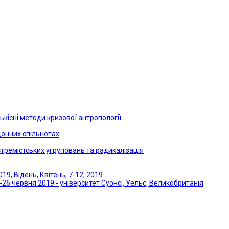
ькісні методи кризової антропології
онних спільнотах
кстремістських угруповань та радикалізація
19, Відень, Квітень, 7-12, 2019
5-26 червня 2019 - університет Суонсі, Уельс, Великобританія