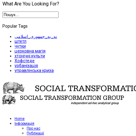
What Are You Looking For?
Popular Tags
نه_به_جمهوری_اسلامی
штетл
чутки
церковна магія
хтонічні культи
Хофстеде
урбанізація
управлінська криза
Home
Iнформація
Про нас
Публікації