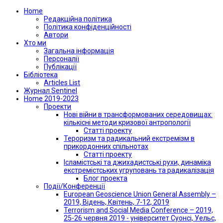
Home
Редакційна політика
Політика конфіденційності
Автори
Хто ми
Загальна інформація
Персоналії
Публікації
Бібліотека
Articles List
Журнал Sentinel
Home 2019-2023
Проекти
Нові війни в трансформованих середовищах:
кількісні методи кризової антропології
Статті проекту
Тероризм та радикальний екстремізм в
прикордонних спільнотах
Статті проекту
Ісламістські та джихадистські рухи, динаміка
екстремістських угруповань та радикалізація
Блог проекта
Події/Конференції
European Geoscience Union General Assembly –
2019, Відень, Квітень, 7-12, 2019
Terrorism and Social Media Conference – 2019,
25-26 червня 2019 - університет Суонсі, Уельс,