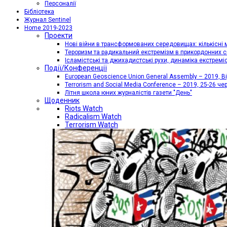
Персоналії
Бібліотека
Журнал Sentinel
Home 2019-2023
Проекти
Нові війни в трансформованих середовищах: кількісні 
Тероризм та радикальний екстремізм в прикордонних с
Ісламістські та джихадистські рухи, динаміка екстремі
Події/Конференції
European Geoscience Union General Assembly – 2019, Від
Terrorism and Social Media Conference – 2019, 25-26 че
Літня школа юних журналістів газети "День"
Щоденник
Riots Watch
Radicalism Watch
Terrorism Watch