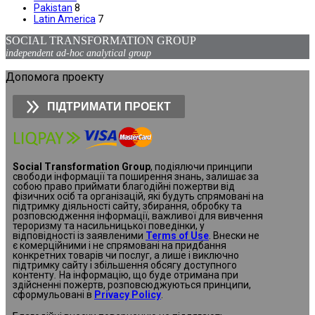
Pakistan
8
Latin America
7
SOCIAL TRANSFORMATION GROUP
independent ad-hoc analytical group
Допомога проекту
ПІДТРИМАТИ ПРОЕКТ
Social Transformation Group
, подіялючи принципи
свободи інформації та поширення знань, залишає за
собою право приймати благодійні пожертви від
фізичних осіб та організацій, які будуть спрямовані на
підтримку діяльності сайту, збирання, обробку та
розповсюдження інформації, важливої для вивчення
тероризму та насильницької поведінки, у
відповідності із заявленими
Terms of Use
. Внески не
є комерційними і не спрямовані на придбання
конкретних товарів чи послуг, а лише і виключно
підтримку сайту і збільшення обсягу доступного
контенту
.
На інформацію, що буде отримана при
здійсненні пожертв, розповсюджуються принципи,
сформульовані в
Privacy Policy
.