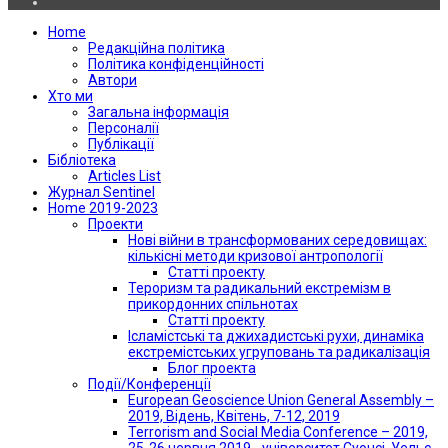
Home
Редакційна політика
Політика конфіденційності
Автори
Хто ми
Загальна інформація
Персоналії
Публікації
Бібліотека
Articles List
Журнал Sentinel
Home 2019-2023
Проекти
Нові війни в трансформованих середовищах:
кількісні методи кризової антропології
Статті проекту
Тероризм та радикальний екстремізм в
прикордонних спільнотах
Статті проекту
Ісламістські та джихадистські рухи, динаміка
екстремістських угруповань та радикалізація
Блог проекта
Події/Конференції
European Geoscience Union General Assembly –
2019, Відень, Квітень, 7-12, 2019
Terrorism and Social Media Conference – 2019,
25-26 червня 2019 - університет Суонсі, Уельс,