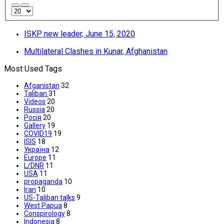
ISKP new leader, June 15, 2020
Multilateral Clashes in Kunar, Afghanistan
Most Used Tags
Afganistan
32
Taliban
31
Videos
20
Russia
20
Росія
20
Gallery
19
COVID19
19
ISIS
18
Україна
12
Europe
11
L/DNR
11
USA
11
propaganda
10
Iran
10
US-Taliban talks
9
West Papua
8
Conspirology
8
Indonesia
8