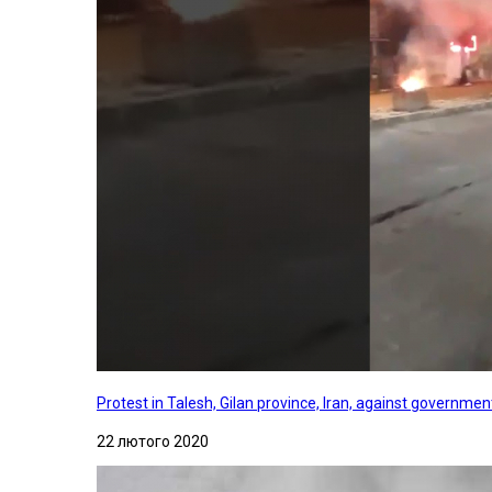
Protest in Talesh, Gilan province, Iran, against governme
22 лютого 2020