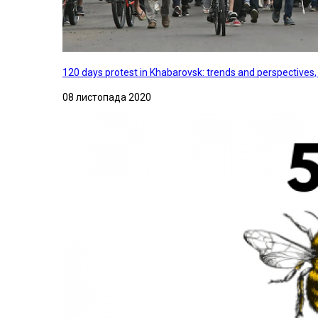
120 days protest in Khabarovsk: trends and perspectives
08 листопада 2020