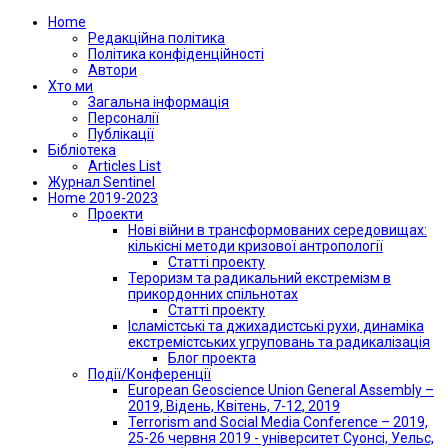
Home
Редакційна політика
Політика конфіденційності
Автори
Хто ми
Загальна інформація
Персоналії
Публікації
Бібліотека
Articles List
Журнал Sentinel
Home 2019-2023
Проекти
Нові війни в трансформованих середовищах:
кількісні методи кризової антропології
Статті проекту
Тероризм та радикальний екстремізм в
прикордонних спільнотах
Статті проекту
Ісламістські та джихадистські рухи, динаміка
екстремістських угруповань та радикалізація
Блог проекта
Події/Конференції
European Geoscience Union General Assembly –
2019, Відень, Квітень, 7-12, 2019
Terrorism and Social Media Conference – 2019,
25-26 червня 2019 - університет Суонсі, Уельс,