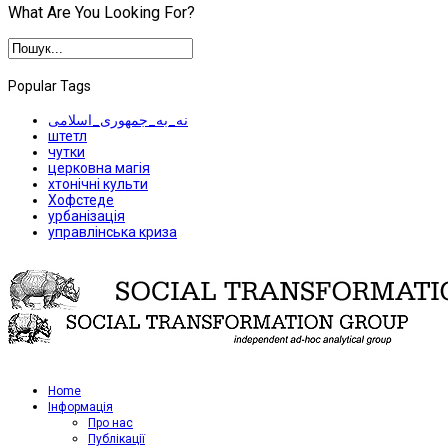
What Are You Looking For?
Popular Tags
نه_به_جمهوری_اسلامی
штетл
чутки
церковна магія
хтонічні культи
Хофстеде
урбанізація
управлінська криза
Home
Iнформація
Про нас
Публікації