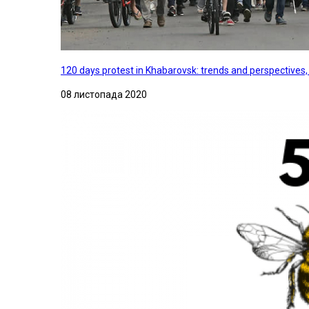
120 days protest in Khabarovsk: trends and perspectives
08 листопада 2020