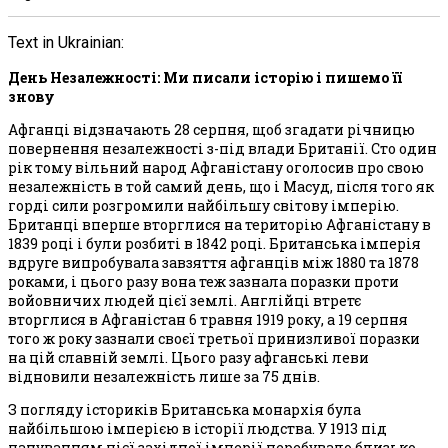
Text in Ukrainian:
День Незалежності: Ми писали історію і пишемо її
знову
Афганці відзначають 28 серпня, щоб згадати річницю
повернення незалежності з-під влади Британії. Сто один
рік тому вільний народ Афганістану оголосив про свою
незалежність в той самий день, що і Масуд, після того як
горді сили розгромили найбільшу світову імперію.
Британці вперше вторглися на територію Афганістану в
1839 році і були розбиті в 1842 році. Британська імперія
вдруге випробувала завзяття афганців між 1880 та 1878
роками, і цього разу вона теж зазнала поразки проти
войовничих людей цієї землі. Англійці втретє
вторглися в Афганістан 6 травня 1919 року, а 19 серпня
того ж року зазнали своєї третьої принизливої поразки
на цій славній землі. Цього разу афганські леви
відновили незалежність лише за 75 днів.
З погляду істориків Британська монархія була
найбільшою імперією в історії людства. У 1913 під
пануванням цієї західної імперії перебувало близько