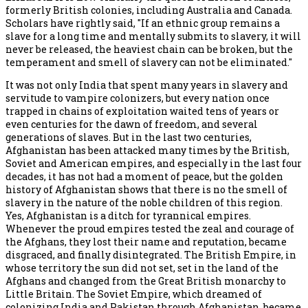
formerly British colonies, including Australia and Canada.
Scholars have rightly said, "If an ethnic group remains a
slave for a long time and mentally submits to slavery, it will
never be released, the heaviest chain can be broken, but the
temperament and smell of slavery can not be eliminated."
It was not only India that spent many years in slavery and
servitude to vampire colonizers, but every nation once
trapped in chains of exploitation waited tens of years or
even centuries for the dawn of freedom, and several
generations of slaves. But in the last two centuries,
Afghanistan has been attacked many times by the British,
Soviet and American empires, and especially in the last four
decades, it has not had a moment of peace, but the golden
history of Afghanistan shows that there is no the smell of
slavery in the nature of the noble children of this region.
Yes, Afghanistan is a ditch for tyrannical empires.
Whenever the proud empires tested the zeal and courage of
the Afghans, they lost their name and reputation, became
disgraced, and finally disintegrated. The British Empire, in
whose territory the sun did not set, set in the land of the
Afghans and changed from the Great British monarchy to
Little Britain. The Soviet Empire, which dreamed of
colonizing India and Pakistan through Afghanistan, became