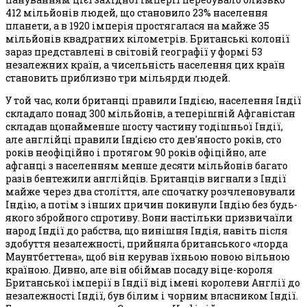
412 мільйонів людей, що становило 23% населення
планети, а в 1920 імперія простягалася на майже 35
мільйонів квадратних кілометрів. Британські колонії
зараз представлені в світовій географії у формі 53
незалежних країн, а чисельність населення цих країн
становить приблизно три мільярди людей.
У той час, коли британці правили Індією, населення Індії
складало понад 300 мільйонів, а теперішній Афганістан
складав щонайменше шосту частину тодішньої Індії,
але англійці правили Індією сто дев'яносто років, сто
років неофіційно і протягом 90 років офіційно, але
афганці з населенням менше десяти мільйонів багато
разів бентежили англійців. Британців вигнали з Індії
майже через два століття, але спочатку розчленовували
Індію, а потім з інших причин покинули Індію без будь-
якого збройного спротиву. Вони настільки призвичаїли
народ Індії до рабства, що нинішня Індія, навіть після
здобуття незалежності, прийняла британського «лорда
Маунтбеттена», щоб він керував їхньою новою вільною
країною. Дивно, але він обіймав посаду віце-короля
Британської імперії в Індії від імені королеви Англії до
незалежності Індії, був білим і чорним власником Індії.