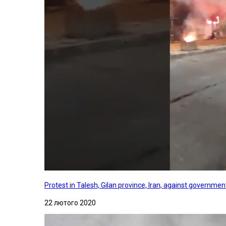
Protest in Talesh, Gilan province, Iran, against governme
22 лютого 2020