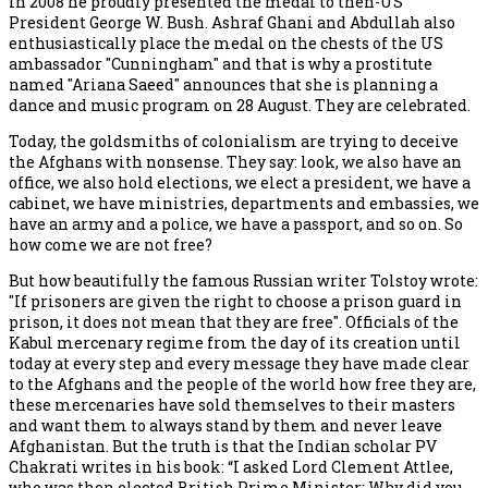
in 2008 he proudly presented the medal to then-US
President George W. Bush. Ashraf Ghani and Abdullah also
enthusiastically place the medal on the chests of the US
ambassador "Cunningham" and that is why a prostitute
named "Ariana Saeed" announces that she is planning a
dance and music program on 28 August. They are celebrated.
Today, the goldsmiths of colonialism are trying to deceive
the Afghans with nonsense. They say: look, we also have an
office, we also hold elections, we elect a president, we have a
cabinet, we have ministries, departments and embassies, we
have an army and a police, we have a passport, and so on. So
how come we are not free?
But how beautifully the famous Russian writer Tolstoy wrote:
"If prisoners are given the right to choose a prison guard in
prison, it does not mean that they are free". Officials of the
Kabul mercenary regime from the day of its creation until
today at every step and every message they have made clear
to the Afghans and the people of the world how free they are,
these mercenaries have sold themselves to their masters
and want them to always stand by them and never leave
Afghanistan. But the truth is that the Indian scholar PV
Chakrati writes in his book: “I asked Lord Clement Attlee,
who was then elected British Prime Minister: Why did you