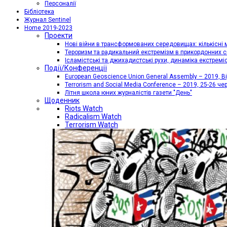
Персоналії
Бібліотека
Журнал Sentinel
Home 2019-2023
Проекти
Нові війни в трансформованих середовищах: кількісні 
Тероризм та радикальний екстремізм в прикордонних с
Ісламістські та джихадистські рухи, динаміка екстремі
Події/Конференції
European Geoscience Union General Assembly – 2019, Від
Terrorism and Social Media Conference – 2019, 25-26 че
Літня школа юних журналістів газети "День"
Щоденник
Riots Watch
Radicalism Watch
Terrorism Watch