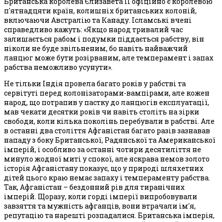
Британська королева Єлизавета II офіційно є королевою
п'ятнадцяти країн, колишніх британських колоній,
включаючи Австралію та Канаду. Ісламські вчені
справедливо кажуть: «Якщо народ тривалий час
залишається рабом і подумки піддається рабству, він
ніколи не буде звільненим, бо навіть найважчий
ланцюг може бути розірваним, але темперамент і запах
рабства неможливо усунути».
Не тільки Індія провела багато років у рабстві та
сервітуті перед колонізаторами-вампірами, але кожен
народ, що потрапив у пастку до ланцюгів експлуатації,
мав чекати десятки років чи навіть століть на зірки
свободи, коли кілька поколінь перебували в рабстві. Але
в останні два століття Афганістан багато разів зазнавав
нападу з боку Британської, Радянської та Американської
імперій, і особливо за останні чотири десятиліття не
минуло жодної миті у спокої, але яскрава немов золото
історія Афганістану показує, що у природі шляхетних
дітей цього краю немає запаху і темпераменту рабства.
Так, Афганістан – бездонний рів для тиранічних
імперій. Щоразу, коли горді імперії випробовували
завзяття та мужність афганців, вони втрачали ім'я,
репутацію та нарешті розпадалися. Британська імперія,