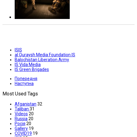
ISIS
al Quraysh Media Foundation IS
Balochistan Liberation Army
IS Vida Media
IS Green Brigades
Попередня
Наступна
Most Used Tags
Afganistan
32
Taliban
31
Videos
20
Russia
20
Росія
20
Gallery
19
COVID19
19