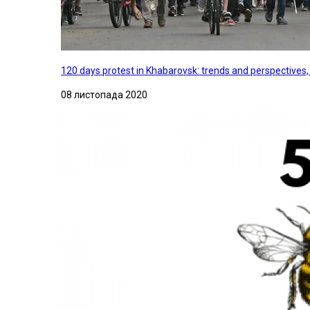
120 days protest in Khabarovsk: trends and perspectives
08 листопада 2020