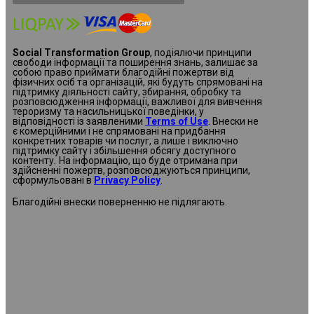
Social Transformation Group
, подіялючи принципи
свободи інформації та поширення знань, залишає за
собою право приймати благодійні пожертви від
фізичних осіб та організацій, які будуть спрямовані на
підтримку діяльності сайту, збирання, обробку та
розповсюдження інформації, важливої для вивчення
тероризму та насильницької поведінки, у
відповідності із заявленими
Terms of Use
. Внески не
є комерційними і не спрямовані на придбання
конкретних товарів чи послуг, а лише і виключно
підтримку сайту і збільшення обсягу доступного
контенту
.
На інформацію, що буде отримана при
здійсненні пожертв, розповсюджуються принципи,
сформульовані в
Privacy Policy
.
Благодійні внески поверненню не підлягають.