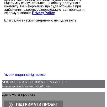
підтримку сайту і збільшення обсягу доступного
контенту
.
На інформацію, що буде отримана при
здійсненні пожертв, розповсюджуються принципи,
сформульовані в
Privacy Policy
.
Благодійні внески поверненню не підлягають.
Умови надання підтримки
SOCIAL TRANSFORMATION GROUP
independent ad-hoc analytical group
Допомога проекту
ПІДТРИМАТИ ПРОЕКТ