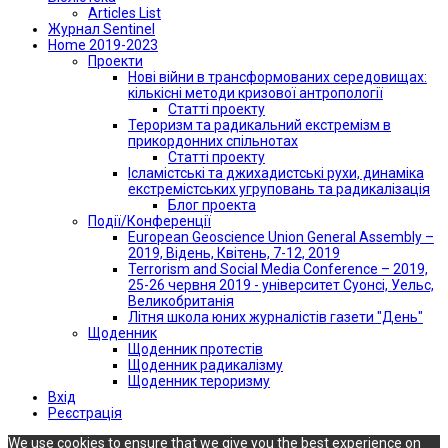
Articles List
Журнал Sentinel
Home 2019-2023
Проекти
Нові війни в трансформованих середовищах:
кількісні методи кризової антропології
Статті проекту
Тероризм та радикальний екстремізм в
прикордонних спільнотах
Статті проекту
Ісламістські та джихадистські рухи, динаміка
екстремістських угруповань та радикалізація
Блог проекта
Події/Конференції
European Geoscience Union General Assembly –
2019, Відень, Квітень, 7-12, 2019
Terrorism and Social Media Conference – 2019,
25-26 червня 2019 - університет Суонсі, Уельс,
Великобританія
Літня школа юних журналістів газети "День"
Щоденник
Щоденник протестів
Щоденник радикалізму
Щоденник тероризму
Вхід
Реєстрація
We use cookies to ensure that we give you the best experience on