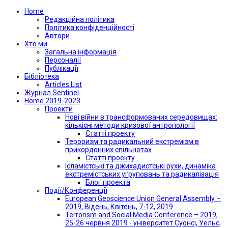
Home
Редакційна політика
Політика конфіденційності
Автори
Хто ми
Загальна інформація
Персоналії
Публікації
Бібліотека
Articles List
Журнал Sentinel
Home 2019-2023
Проекти
Нові війни в трансформованих середовищах:
кількісні методи кризової антропології
Статті проекту
Тероризм та радикальний екстремізм в
прикордонних спільнотах
Статті проекту
Ісламістські та джихадистські рухи, динаміка
екстремістських угруповань та радикалізація
Блог проекта
Події/Конференції
European Geoscience Union General Assembly –
2019, Відень, Квітень, 7-12, 2019
Terrorism and Social Media Conference – 2019,
25-26 червня 2019 - університет Суонсі, Уельс,