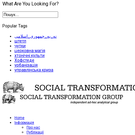
What Are You Looking For?
Popular Tags
نه_به_جمهوری_اسلامی
штетл
чутки
церковна магія
хтонічні культи
Хофстеде
урбанізація
управлінська криза
Home
Iнформація
Про нас
Публікації