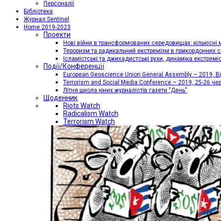
Персоналії
Бібліотека
Журнал Sentinel
Home 2019-2023
Проекти
Нові війни в трансформованих середовищах: кількісні 
Тероризм та радикальний екстремізм в прикордонних с
Ісламістські та джихадистські рухи, динаміка екстремі
Події/Конференції
European Geoscience Union General Assembly – 2019, Від
Terrorism and Social Media Conference – 2019, 25-26 че
Літня школа юних журналістів газети "День"
Щоденник
Riots Watch
Radicalism Watch
Terrorism Watch