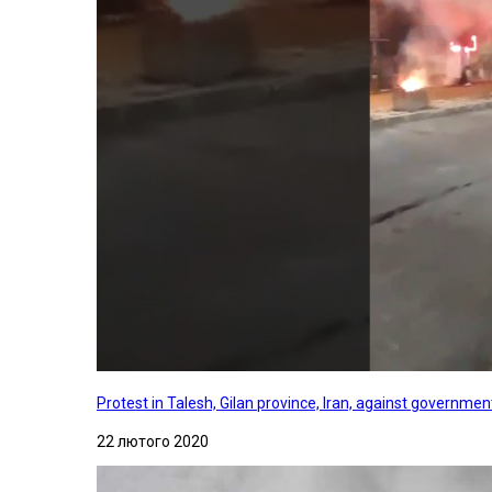
Protest in Talesh, Gilan province, Iran, against governme
22 лютого 2020