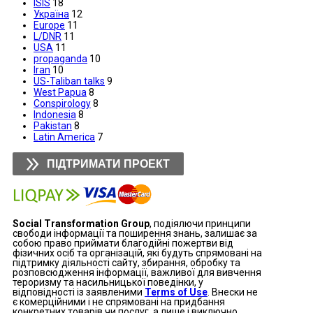
ISIS
18
Україна
12
Europe
11
L/DNR
11
USA
11
propaganda
10
Iran
10
US-Taliban talks
9
West Papua
8
Conspirology
8
Indonesia
8
Pakistan
8
Latin America
7
ПІДТРИМАТИ ПРОЕКТ
Social Transformation Group
, подіялючи принципи
свободи інформації та поширення знань, залишає за
собою право приймати благодійні пожертви від
фізичних осіб та організацій, які будуть спрямовані на
підтримку діяльності сайту, збирання, обробку та
розповсюдження інформації, важливої для вивчення
тероризму та насильницької поведінки, у
відповідності із заявленими
Terms of Use
. Внески не
є комерційними і не спрямовані на придбання
конкретних товарів чи послуг, а лише і виключно