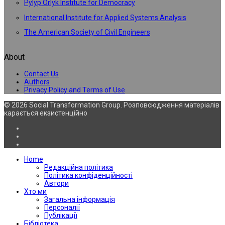
Pylyp Orlyk Institute for Democracy
International Institute for Applied Systems Analysis
The American Society of Civil Engineers
About
Contact Us
Authors
Privacy Policy and Terms of Use
© 2026 Social Transformation Group. Розповсюдження матеріалів
карається екзистенційно
Home
Редакційна політика
Політика конфіденційності
Автори
Хто ми
Загальна інформація
Персоналії
Публікації
Бібліотека