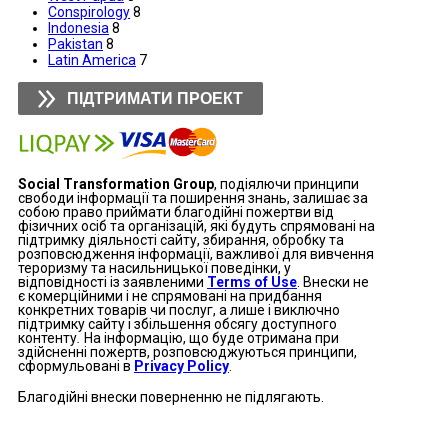
Conspirology
8
Indonesia
8
Pakistan
8
Latin America
7
ПІДТРИМАТИ ПРОЕКТ
Social Transformation Group
, подіялючи принципи
свободи інформації та поширення знань, залишає за
собою право приймати благодійні пожертви від
фізичних осіб та організацій, які будуть спрямовані на
підтримку діяльності сайту, збирання, обробку та
розповсюдження інформації, важливої для вивчення
тероризму та насильницької поведінки, у
відповідності із заявленими
Terms of Use
. Внески не
є комерційними і не спрямовані на придбання
конкретних товарів чи послуг, а лише і виключно
підтримку сайту і збільшення обсягу доступного
контенту
.
На інформацію, що буде отримана при
здійсненні пожертв, розповсюджуються принципи,
сформульовані в
Privacy Policy
.
Благодійні внески поверненню не підлягають.