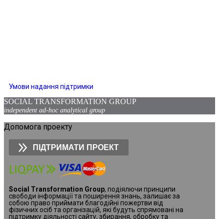
Умови надання підтримки
SOCIAL TRANSFORMATION GROUP
independent ad-hoc analytical group
Допомога проекту
ПІДТРИМАТИ ПРОЕКТ
Social Transformation Group
, подіялючи принципи
свободи інформації та поширення знань, залишає за
собою право приймати благодійні пожертви від
фізичних осіб та організацій, які будуть спрямовані на
підтримку діяльності сайту, збирання, обробку та