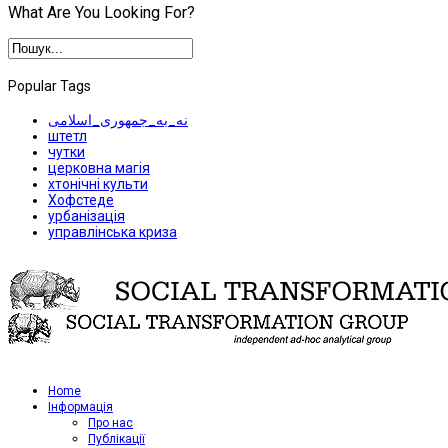
What Are You Looking For?
Popular Tags
نه_به_جمهوری_اسلامی
штетл
чутки
церковна магія
хтонічні культи
Хофстеде
урбанізація
управлінська криза
Home
Iнформація
Про нас
Публікації