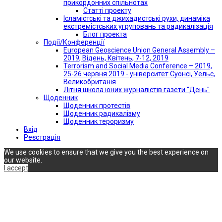
прикордонних спільнотах
Статті проекту
Ісламістські та джихадистські рухи, динаміка
екстремістських угруповань та радикалізація
Блог проекта
Події/Конференції
European Geoscience Union General Assembly –
2019, Відень, Квітень, 7-12, 2019
Terrorism and Social Media Conference – 2019,
25-26 червня 2019 - університет Суонсі, Уельс,
Великобританія
Літня школа юних журналістів газети "День"
Щоденник
Щоденник протестів
Щоденник радикалізму
Щоденник тероризму
Вхід
Реєстрація
We use cookies to ensure that we give you the best experience on
our website.
I accept