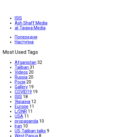
ISIS
Ash Shaff Media
al-Taqwa Media
Попередня
Наступна
Most Used Tags
Afganistan
32
Taliban
31
Videos
20
Russia
20
Росія
20
Gallery
19
COVID19
19
ISIS
18
Україна
12
Europe
11
L/DNR
11
USA
11
propaganda
10
Iran
10
US-Taliban talks
9
West Papua
8