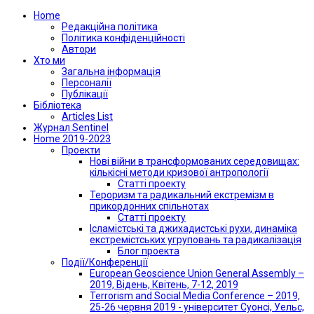
Home
Редакційна політика
Політика конфіденційності
Автори
Хто ми
Загальна інформація
Персоналії
Публікації
Бібліотека
Articles List
Журнал Sentinel
Home 2019-2023
Проекти
Нові війни в трансформованих середовищах:
кількісні методи кризової антропології
Статті проекту
Тероризм та радикальний екстремізм в
прикордонних спільнотах
Статті проекту
Ісламістські та джихадистські рухи, динаміка
екстремістських угруповань та радикалізація
Блог проекта
Події/Конференції
European Geoscience Union General Assembly –
2019, Відень, Квітень, 7-12, 2019
Terrorism and Social Media Conference – 2019,
25-26 червня 2019 - університет Суонсі, Уельс,