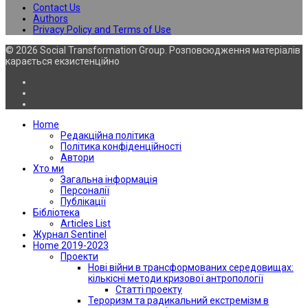
Contact Us
Authors
Privacy Policy and Terms of Use
© 2026 Social Transformation Group. Розповсюдження матеріалів
карається екзистенційно
Home
Редакційна політика
Політика конфіденційності
Автори
Хто ми
Загальна інформація
Персоналії
Публікації
Бібліотека
Articles List
Журнал Sentinel
Home 2019-2023
Проекти
Нові війни в трансформованих середовищах:
кількісні методи кризової антропології
Статті проекту
Тероризм та радикальний екстремізм в