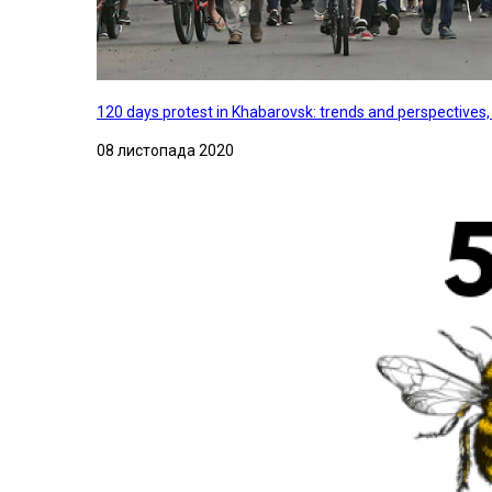
120 days protest in Khabarovsk: trends and perspectives
08 листопада 2020