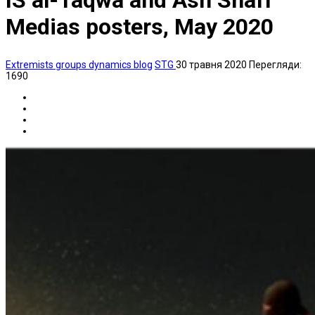
IS al-Taqwa and Ash Shaff
Medias posters, May 2020
Extremists groups dynamics blog
STG
30 травня 2020
Перегляди:
1690