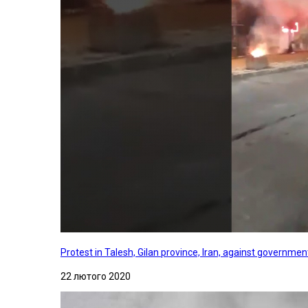
Protest in Talesh, Gilan province, Iran, against governme
22 лютого 2020