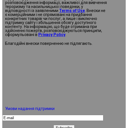
розповсюдження інформації, важливої для вивчення
тероризму та насильницької поведінки, у
відповідності із заявленими
Terms of Use
. Внески не
є комерційними і не спрямовані на придбання
конкретних товарів чи послуг, а лише і виключно
підтримку сайту і збільшення обсягу доступного
контенту
.
На інформацію, що буде отримана при
здійсненні пожертв, розповсюджуються принципи,
сформульовані в
Privacy Policy
.
Благодійні внески поверненню не підлягають.
Умови надання підтримки