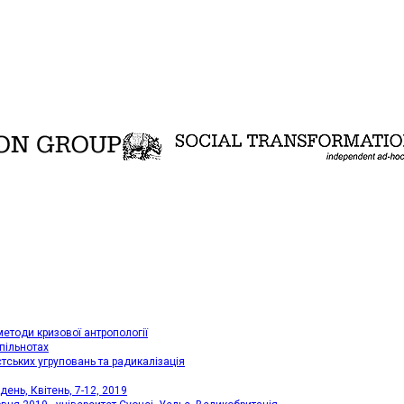
методи кризової антропології
пільнотах
стських угруповань та радикалізація
ень, Квітень, 7-12, 2019