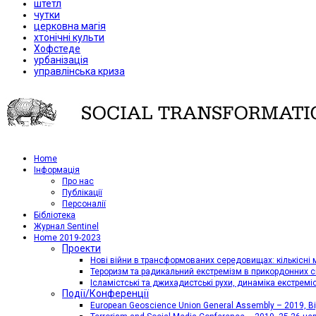
штетл
чутки
церковна магія
хтонічні культи
Хофстеде
урбанізація
управлінська криза
Home
Iнформація
Про нас
Публікації
Персоналії
Бібліотека
Журнал Sentinel
Home 2019-2023
Проекти
Нові війни в трансформованих середовищах: кількісні 
Тероризм та радикальний екстремізм в прикордонних с
Ісламістські та джихадистські рухи, динаміка екстремі
Події/Конференції
European Geoscience Union General Assembly – 2019, Від