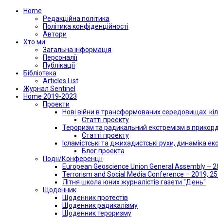
Home
Редакційна політика
Політика конфіденційності
Автори
Хто ми
Загальна інформація
Персоналії
Публікації
Бібліотека
Articles List
Журнал Sentinel
Home 2019-2023
Проекти
Нові війни в трансформованих середовищах: кіл
Статті проекту
Тероризм та радикальний екстремізм в прикорд
Статті проекту
Ісламістські та джихадистські рухи, динаміка е
Блог проекта
Події/Конференції
European Geoscience Union General Assembly – 20
Terrorism and Social Media Conference – 2019, 2
Літня школа юних журналістів газети "День"
Щоденник
Щоденник протестів
Щоденник радикалізму
Щоденник тероризму