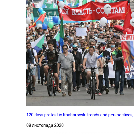
120 days protest in Khabarovsk: trends and perspectives
08 листопада 2020