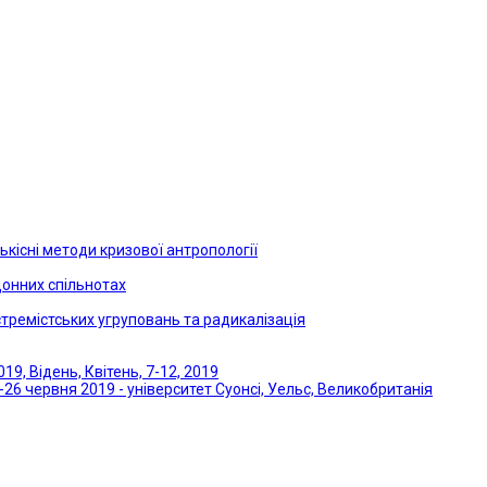
ькісні методи кризової антропології
онних спільнотах
кстремістських угруповань та радикалізація
19, Відень, Квітень, 7-12, 2019
5-26 червня 2019 - університет Суонсі, Уельс, Великобританія