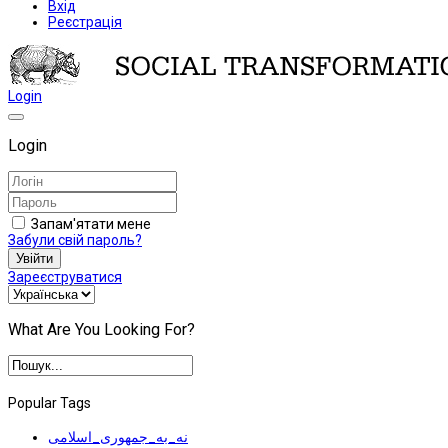
Вхід
Реєстрація
Login
Login
Запам'ятати мене
Забули свій пароль?
Увійти
Зареєструватися
What Are You Looking For?
Popular Tags
نه_به_جمهوری_اسلامی