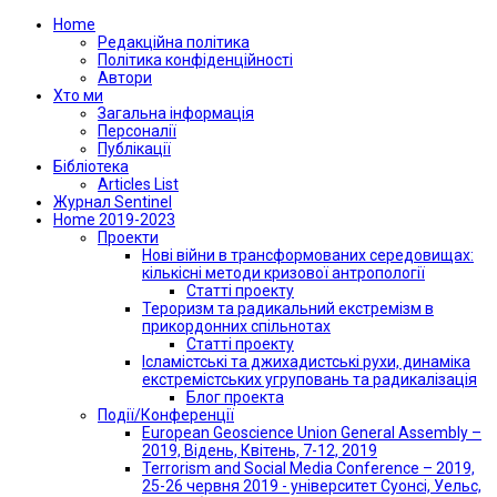
Home
Редакційна політика
Політика конфіденційності
Автори
Хто ми
Загальна інформація
Персоналії
Публікації
Бібліотека
Articles List
Журнал Sentinel
Home 2019-2023
Проекти
Нові війни в трансформованих середовищах:
кількісні методи кризової антропології
Статті проекту
Тероризм та радикальний екстремізм в
прикордонних спільнотах
Статті проекту
Ісламістські та джихадистські рухи, динаміка
екстремістських угруповань та радикалізація
Блог проекта
Події/Конференції
European Geoscience Union General Assembly –
2019, Відень, Квітень, 7-12, 2019
Terrorism and Social Media Conference – 2019,
25-26 червня 2019 - університет Суонсі, Уельс,