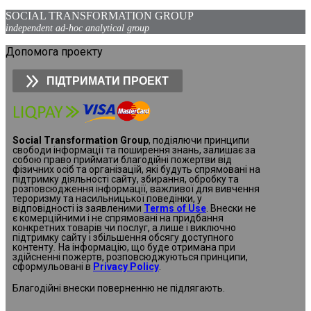
SOCIAL TRANSFORMATION GROUP
independent ad-hoc analytical group
Допомога проекту
ПІДТРИМАТИ ПРОЕКТ
Social Transformation Group
, подіялючи принципи
свободи інформації та поширення знань, залишає за
собою право приймати благодійні пожертви від
фізичних осіб та організацій, які будуть спрямовані на
підтримку діяльності сайту, збирання, обробку та
розповсюдження інформації, важливої для вивчення
тероризму та насильницької поведінки, у
відповідності із заявленими
Terms of Use
. Внески не
є комерційними і не спрямовані на придбання
конкретних товарів чи послуг, а лише і виключно
підтримку сайту і збільшення обсягу доступного
контенту
.
На інформацію, що буде отримана при
здійсненні пожертв, розповсюджуються принципи,
сформульовані в
Privacy Policy
.
Благодійні внески поверненню не підлягають.