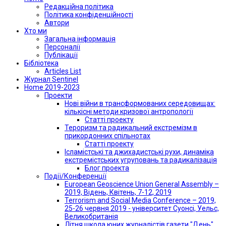
Редакційна політика
Політика конфіденційності
Автори
Хто ми
Загальна інформація
Персоналії
Публікації
Бібліотека
Articles List
Журнал Sentinel
Home 2019-2023
Проекти
Нові війни в трансформованих середовищах:
кількісні методи кризової антропології
Статті проекту
Тероризм та радикальний екстремізм в
прикордонних спільнотах
Статті проекту
Ісламістські та джихадистські рухи, динаміка
екстремістських угруповань та радикалізація
Блог проекта
Події/Конференції
European Geoscience Union General Assembly –
2019, Відень, Квітень, 7-12, 2019
Terrorism and Social Media Conference – 2019,
25-26 червня 2019 - університет Суонсі, Уельс,
Великобританія
Літня школа юних журналістів газети "День"