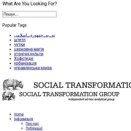
What Are You Looking For?
Popular Tags
نه_به_جمهوری_اسلامی
штетл
чутки
церковна магія
хтонічні культи
Хофстеде
урбанізація
управлінська криза
Home
Iнформація
Про нас
Публікації