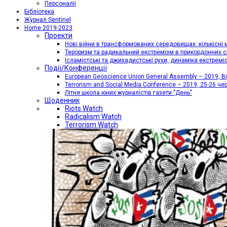
Персоналії
Бібліотека
Журнал Sentinel
Home 2019-2023
Проекти
Нові війни в трансформованих середовищах: кількісні 
Тероризм та радикальний екстремізм в прикордонних с
Ісламістські та джихадистські рухи, динаміка екстремі
Події/Конференції
European Geoscience Union General Assembly – 2019, Від
Terrorism and Social Media Conference – 2019, 25-26 че
Літня школа юних журналістів газети "День"
Щоденник
Riots Watch
Radicalism Watch
Terrorism Watch