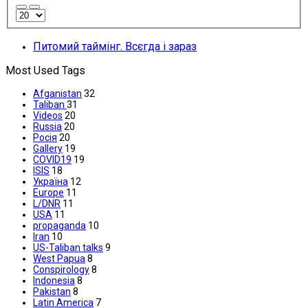
Питомий таймінг. Всєгда і зараз
Most Used Tags
Afganistan
32
Taliban
31
Videos
20
Russia
20
Росія
20
Gallery
19
COVID19
19
ISIS
18
Україна
12
Europe
11
L/DNR
11
USA
11
propaganda
10
Iran
10
US-Taliban talks
9
West Papua
8
Conspirology
8
Indonesia
8
Pakistan
8
Latin America
7