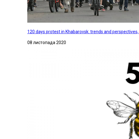
120 days protest in Khabarovsk: trends and perspectives
08 листопада 2020