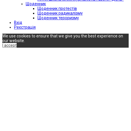
Щоденник
Щоденник протестів
Щоденник радикалізму
Щоденник тероризму
Вхід
Реєстрація
We use cookies to ensure that we give you the best experience on
our website.
I accept