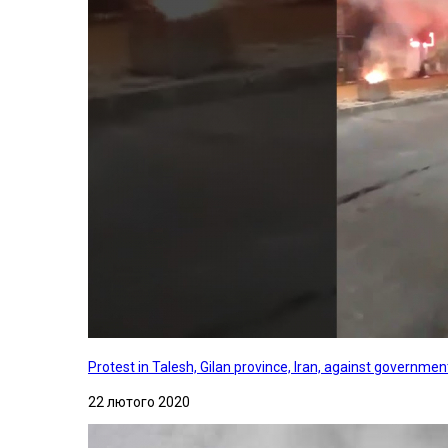
Protest in Talesh, Gilan province, Iran, against governme
22 лютого 2020