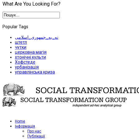
What Are You Looking For?
Popular Tags
نه_به_جمهوری_اسلامی
штетл
чутки
церковна магія
хтонічні культи
Хофстеде
урбанізація
управлінська криза
Home
Iнформація
Про нас
Публікації