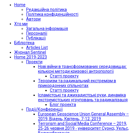
Home
Редакційна політика
Політика конфіденційності
Автори
Хто ми
Загальна інформація
Персоналії
Публікації
Бібліотека
Articles List
Журнал Sentinel
Home 2019-2023
Проекти
Нові війни в трансформованих середовищах:
кількісні методи кризової антропології
Статті проекту
Тероризм та радикальний екстремізм в
прикордонних спільнотах
Статті проекту
Ісламістські та джихадистські рухи, динаміка
екстремістських угруповань та радикалізація
Блог проекта
Події/Конференції
European Geoscience Union General Assembly –
2019, Відень, Квітень, 7-12, 2019
Terrorism and Social Media Conference – 2019,
25-26 червня 2019 - університет Суонсі, Уельс,
Великобританія