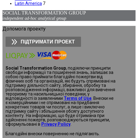
Latin America
7
SOCIAL TRANSFORMATION GROUP
independent ad-hoc analytical group
Допомога проекту
ПІДТРИМАТИ ПРОЕКТ
Social Transformation Group
, подіялючи принципи
свободи інформації та поширення знань, залишає за
собою право приймати благодійні пожертви від
фізичних осіб та організацій, які будуть спрямовані на
підтримку діяльності сайту, збирання, обробку та
розповсюдження інформації, важливої для вивчення
тероризму та насильницької поведінки, у
відповідності із заявленими
Terms of Use
. Внески не
є комерційними і не спрямовані на придбання
конкретних товарів чи послуг, а лише і виключно
підтримку сайту і збільшення обсягу доступного
контенту
.
На інформацію, що буде отримана при
здійсненні пожертв, розповсюджуються принципи,
сформульовані в
Privacy Policy
.
Благодійні внески поверненню не підлягають.