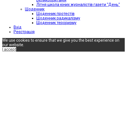
Літня школа юних журналістів газети "День"
Щоденник
Щоденник протестів
Щоденник радикалізму
Щоденник тероризму
Вхід
Реєстрація
We use cookies to ensure that we give you the best experience on
our website.
I accept