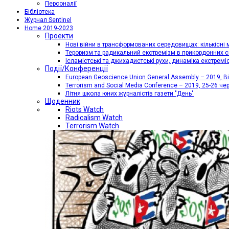
Персоналії
Бібліотека
Журнал Sentinel
Home 2019-2023
Проекти
Нові війни в трансформованих середовищах: кількісні 
Тероризм та радикальний екстремізм в прикордонних с
Ісламістські та джихадистські рухи, динаміка екстремі
Події/Конференції
European Geoscience Union General Assembly – 2019, Від
Terrorism and Social Media Conference – 2019, 25-26 че
Літня школа юних журналістів газети "День"
Щоденник
Riots Watch
Radicalism Watch
Terrorism Watch