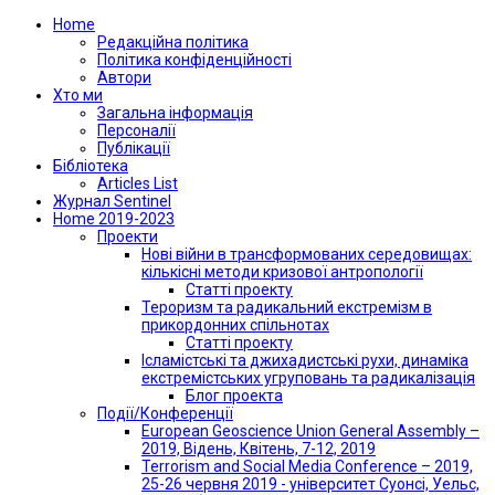
Home
Редакційна політика
Політика конфіденційності
Автори
Хто ми
Загальна інформація
Персоналії
Публікації
Бібліотека
Articles List
Журнал Sentinel
Home 2019-2023
Проекти
Нові війни в трансформованих середовищах:
кількісні методи кризової антропології
Статті проекту
Тероризм та радикальний екстремізм в
прикордонних спільнотах
Статті проекту
Ісламістські та джихадистські рухи, динаміка
екстремістських угруповань та радикалізація
Блог проекта
Події/Конференції
European Geoscience Union General Assembly –
2019, Відень, Квітень, 7-12, 2019
Terrorism and Social Media Conference – 2019,
25-26 червня 2019 - університет Суонсі, Уельс,