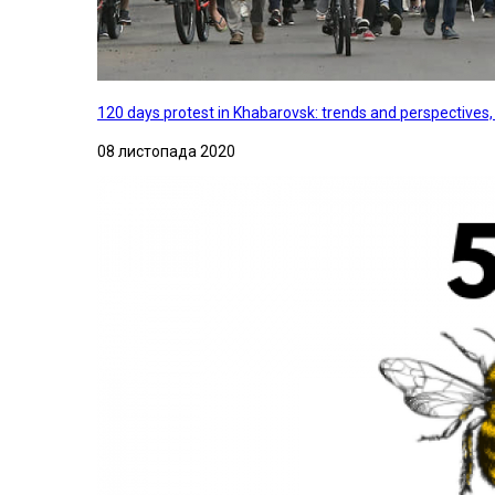
120 days protest in Khabarovsk: trends and perspectives
08 листопада 2020