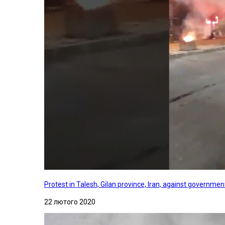
Protest in Talesh, Gilan province, Iran, against governme
22 лютого 2020