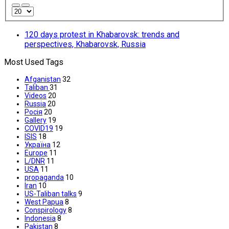
120 days protest in Khabarovsk: trends and
perspectives, Khabarovsk, Russia
Most Used Tags
Afganistan
32
Taliban
31
Videos
20
Russia
20
Росія
20
Gallery
19
COVID19
19
ISIS
18
Україна
12
Europe
11
L/DNR
11
USA
11
propaganda
10
Iran
10
US-Taliban talks
9
West Papua
8
Conspirology
8
Indonesia
8
Pakistan
8