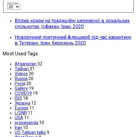
Вплив кризи на традиційні церемонії в локальних
спільнотах, Ісфахан, Іран, 2020
Новорічний поетичний флешмоб під час карантину
в Тегерані. Іран, березень 2020
Most Used Tags
Afganistan
32
Taliban
31
Videos
20
Russia
20
Росія
20
Gallery
19
COVID19
19
ISIS
18
Україна
12
Europe
11
L/DNR
11
USA
11
propaganda
10
Iran
10
US-Taliban talks
9