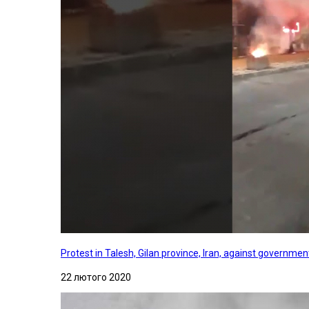
Protest in Talesh, Gilan province, Iran, against governme
22 лютого 2020