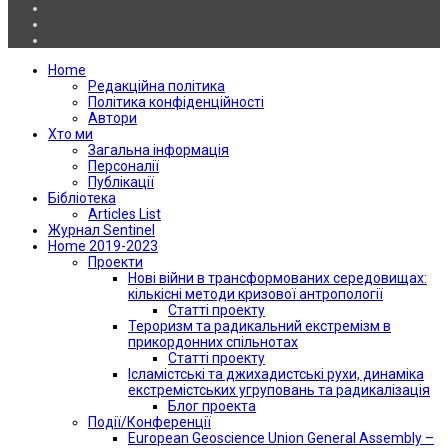
Home
Редакційна політика
Політика конфіденційності
Автори
Хто ми
Загальна інформація
Персоналії
Публікації
Бібліотека
Articles List
Журнал Sentinel
Home 2019-2023
Проекти
Нові війни в трансформованих середовищах:
кількісні методи кризової антропології
Статті проекту
Тероризм та радикальний екстремізм в
прикордонних спільнотах
Статті проекту
Ісламістські та джихадистські рухи, динаміка
екстремістських угруповань та радикалізація
Блог проекта
Події/Конференції
European Geoscience Union General Assembly –