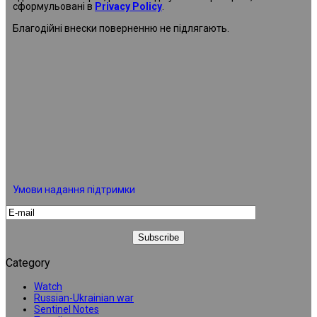
сформульовані в
Privacy Policy
.
Благодійні внески поверненню не підлягають.
Умови надання підтримки
Category
Watch
Russian-Ukrainian war
Sentinel Notes