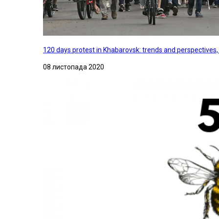
120 days protest in Khabarovsk: trends and perspectives
08 листопада 2020