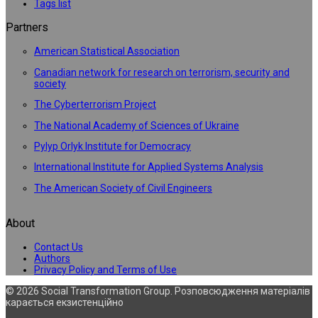
Tags list
Partners
American Statistical Association
Canadian network for research on terrorism, security and
society
The Cyberterrorism Project
The National Academy of Sciences of Ukraine
Pylyp Orlyk Institute for Democracy
International Institute for Applied Systems Analysis
The American Society of Civil Engineers
About
Contact Us
Authors
Privacy Policy and Terms of Use
© 2026 Social Transformation Group. Розповсюдження матеріалів
карається екзистенційно