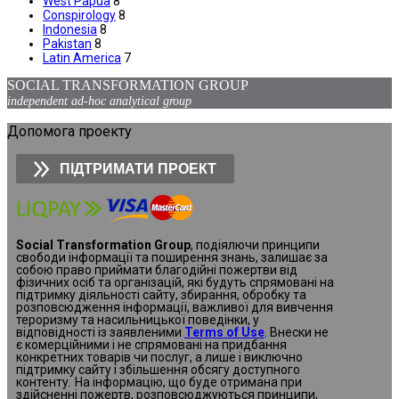
West Papua
8
Conspirology
8
Indonesia
8
Pakistan
8
Latin America
7
SOCIAL TRANSFORMATION GROUP
independent ad-hoc analytical group
Допомога проекту
ПІДТРИМАТИ ПРОЕКТ
Social Transformation Group
, подіялючи принципи
свободи інформації та поширення знань, залишає за
собою право приймати благодійні пожертви від
фізичних осіб та організацій, які будуть спрямовані на
підтримку діяльності сайту, збирання, обробку та
розповсюдження інформації, важливої для вивчення
тероризму та насильницької поведінки, у
відповідності із заявленими
Terms of Use
. Внески не
є комерційними і не спрямовані на придбання
конкретних товарів чи послуг, а лише і виключно
підтримку сайту і збільшення обсягу доступного
контенту
.
На інформацію, що буде отримана при
здійсненні пожертв, розповсюджуються принципи,