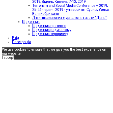
2019, Відень, Квітень, 7-12, 2019
Terrorism and Social Media Conference – 2019,
25-26 червня 2019 - університет Суонсі, Уельс,
Великобританія
Літня школа юних журналістів газети "День"
Щоденник
Щоденник протестів
Щоденник радикалізму
Щоденник тероризму
Вхід
Реєстрація
We use cookies to ensure that we give you the best experience on
our website.
I accept