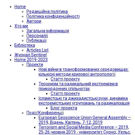
Home
Редакційна політика
Політика конфіденційності
Автори
Хто ми
Загальна інформація
Персоналії
Публікації
Бібліотека
Articles List
Журнал Sentinel
Home 2019-2023
Проекти
Нові війни в трансформованих середовищах:
кількісні методи кризової антропології
Статті проекту
Тероризм та радикальний екстремізм в
прикордонних спільнотах
Статті проекту
Ісламістські та джихадистські рухи, динаміка
екстремістських угруповань та радикалізація
Блог проекта
Події/Конференції
European Geoscience Union General Assembly –
2019, Відень, Квітень, 7-12, 2019
Terrorism and Social Media Conference – 2019,
25-26 червня 2019 - університет Суонсі, Уельс,