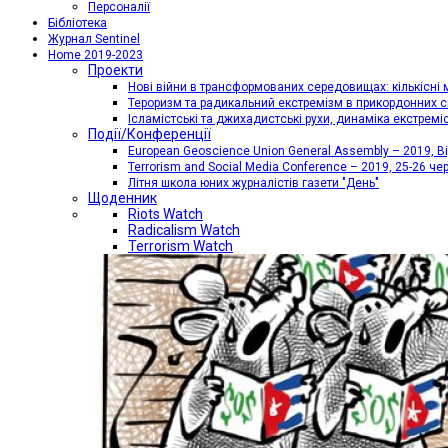
Персоналії
Бібліотека
Журнал Sentinel
Home 2019-2023
Проекти
Нові війни в трансформованих середовищах: кількісні 
Тероризм та радикальний екстремізм в прикордонних с
Ісламістські та джихадистські рухи, динаміка екстремі
Події/Конференції
European Geoscience Union General Assembly – 2019, Від
Terrorism and Social Media Conference – 2019, 25-26 че
Літня школа юних журналістів газети "День"
Щоденник
Riots Watch
Radicalism Watch
Terrorism Watch