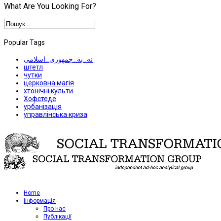
What Are You Looking For?
Popular Tags
نه_به_جمهوری_اسلامی
штетл
чутки
церковна магія
хтонічні культи
Хофстеде
урбанізація
управлінська криза
Home
Iнформація
Про нас
Публікації