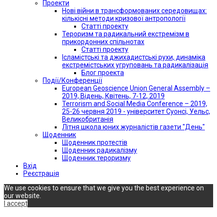
Проекти
Нові війни в трансформованих середовищах:
кількісні методи кризової антропології
Статті проекту
Тероризм та радикальний екстремізм в
прикордонних спільнотах
Статті проекту
Ісламістські та джихадистські рухи, динаміка
екстремістських угруповань та радикалізація
Блог проекта
Події/Конференції
European Geoscience Union General Assembly –
2019, Відень, Квітень, 7-12, 2019
Terrorism and Social Media Conference – 2019,
25-26 червня 2019 - університет Суонсі, Уельс,
Великобританія
Літня школа юних журналістів газети "День"
Щоденник
Щоденник протестів
Щоденник радикалізму
Щоденник тероризму
Вхід
Реєстрація
We use cookies to ensure that we give you the best experience on
our website.
I accept