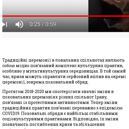
Традиційні церемонії в локальних спільнотах являють
собою міцно пов’язаний комплекс культурних практик,
особливо у мультикультурних середовищах. В той самий
час, кризи можуть справляти серйозний вплив на окремі
церемонії, зокрема поховальний обряд.
Протягом 2018-2020 ми спостерігали значні зміни в
поховальних церемоніях різних спільнот Ірану,
пов’язані із протестними активностями. Тепер зміни
традиційних практик пов’язані переважно з епідемією
COVID19. Поховальні обряди є найбільш стабільними
соціокультурними практиками. Відповідно, їх зміни
позначають поглиблення кризи та збільшення