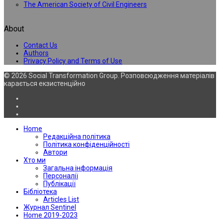
The American Society of Civil Engineers
About
Contact Us
Authors
Privacy Policy and Terms of Use
© 2026 Social Transformation Group. Розповсюдження матеріалів
карається екзистенційно
Home
Редакційна політика
Політика конфіденційності
Автори
Хто ми
Загальна інформація
Персоналії
Публікації
Бібліотека
Articles List
Журнал Sentinel
Home 2019-2023