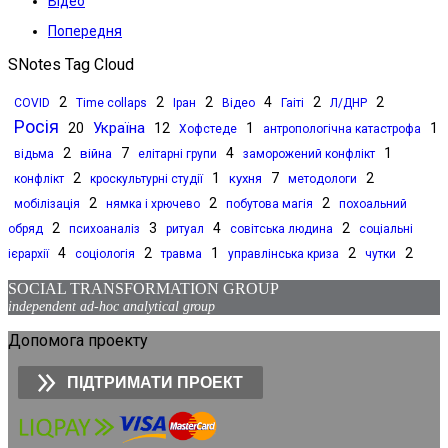
Відео
Попередня
SNotes Tag Cloud
2
2
2
4
2
2
COVID
Time collaps
Іран
Відео
Гаіті
Л/ДНР
Росія
Україна
20
12
1
1
Хофстеде
антропологічна катастрофа
2
7
4
1
війна
відьма
елітарні групи
заморожений конфлікт
2
1
7
2
кухня
конфлікт
кроскультурні студії
методологи
2
2
2
мобілізація
нямка і хрючево
побутова магія
похоальний
2
3
4
2
обряд
психоаналіз
ритуал
совітська людина
соціальні
4
2
1
2
2
ієрархії
соціологія
травма
управлінська криза
чутки
SOCIAL TRANSFORMATION GROUP
independent ad-hoc analytical group
Допомога проекту
ПІДТРИМАТИ ПРОЕКТ