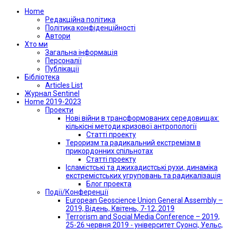
Home
Редакційна політика
Політика конфіденційності
Автори
Хто ми
Загальна інформація
Персоналії
Публікації
Бібліотека
Articles List
Журнал Sentinel
Home 2019-2023
Проекти
Нові війни в трансформованих середовищах:
кількісні методи кризової антропології
Статті проекту
Тероризм та радикальний екстремізм в
прикордонних спільнотах
Статті проекту
Ісламістські та джихадистські рухи, динаміка
екстремістських угруповань та радикалізація
Блог проекта
Події/Конференції
European Geoscience Union General Assembly –
2019, Відень, Квітень, 7-12, 2019
Terrorism and Social Media Conference – 2019,
25-26 червня 2019 - університет Суонсі, Уельс,