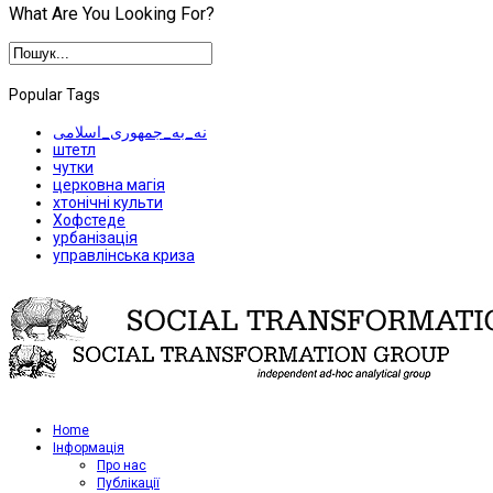
What Are You Looking For?
Popular Tags
نه_به_جمهوری_اسلامی
штетл
чутки
церковна магія
хтонічні культи
Хофстеде
урбанізація
управлінська криза
Home
Iнформація
Про нас
Публікації