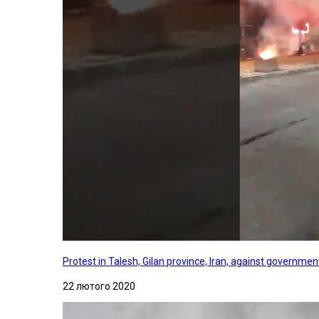
Protest in Talesh, Gilan province, Iran, against governme
22 лютого 2020