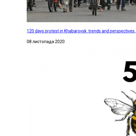
120 days protest in Khabarovsk: trends and perspectives
08 листопада 2020