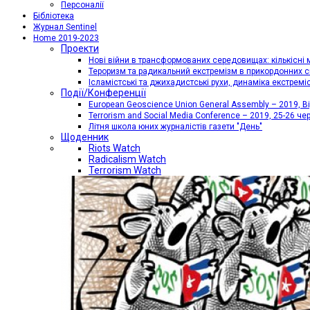
Персоналії
Бібліотека
Журнал Sentinel
Home 2019-2023
Проекти
Нові війни в трансформованих середовищах: кількісні 
Тероризм та радикальний екстремізм в прикордонних с
Ісламістські та джихадистські рухи, динаміка екстремі
Події/Конференції
European Geoscience Union General Assembly – 2019, Від
Terrorism and Social Media Conference – 2019, 25-26 че
Літня школа юних журналістів газети "День"
Щоденник
Riots Watch
Radicalism Watch
Terrorism Watch