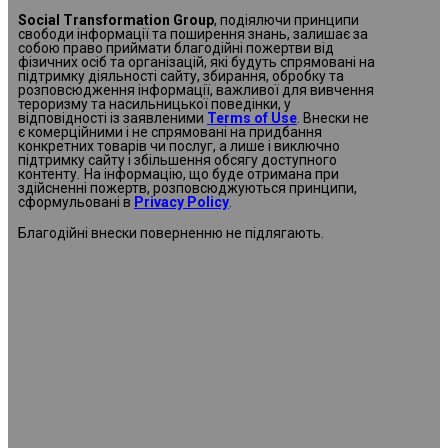
Social Transformation Group
, подіялючи принципи
свободи інформації та поширення знань, залишає за
собою право приймати благодійні пожертви від
фізичних осіб та організацій, які будуть спрямовані на
підтримку діяльності сайту, збирання, обробку та
розповсюдження інформації, важливої для вивчення
тероризму та насильницької поведінки, у
відповідності із заявленими
Terms of Use
. Внески не
є комерційними і не спрямовані на придбання
конкретних товарів чи послуг, а лише і виключно
підтримку сайту і збільшення обсягу доступного
контенту
.
На інформацію, що буде отримана при
здійсненні пожертв, розповсюджуються принципи,
сформульовані в
Privacy Policy
.
Благодійні внески поверненню не підлягають.