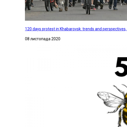
120 days protest in Khabarovsk: trends and perspectives
08 листопада 2020