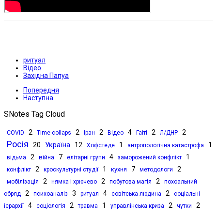
ритуал
Відео
Західна Папуа
Попередня
Наступна
SNotes Tag Cloud
2
2
2
4
2
2
COVID
Time collaps
Іран
Відео
Гаіті
Л/ДНР
Росія
Україна
20
12
1
1
Хофстеде
антропологічна катастрофа
2
7
4
1
війна
відьма
елітарні групи
заморожений конфлікт
2
1
7
2
кухня
конфлікт
кроскультурні студії
методологи
2
2
2
мобілізація
нямка і хрючево
побутова магія
похоальний
2
3
4
2
обряд
психоаналіз
ритуал
совітська людина
соціальні
4
2
1
2
2
ієрархії
соціологія
травма
управлінська криза
чутки