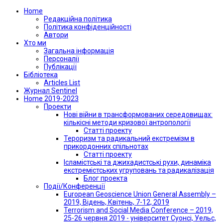
Home
Редакційна політика
Політика конфіденційності
Автори
Хто ми
Загальна інформація
Персоналії
Публікації
Бібліотека
Articles List
Журнал Sentinel
Home 2019-2023
Проекти
Нові війни в трансформованих середовищах:
кількісні методи кризової антропології
Статті проекту
Тероризм та радикальний екстремізм в
прикордонних спільнотах
Статті проекту
Ісламістські та джихадистські рухи, динаміка
екстремістських угруповань та радикалізація
Блог проекта
Події/Конференції
European Geoscience Union General Assembly –
2019, Відень, Квітень, 7-12, 2019
Terrorism and Social Media Conference – 2019,
25-26 червня 2019 - університет Суонсі, Уельс,