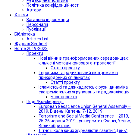
Редакційна політика
Політика конфіденційності
Автори
Хто ми
Загальна інформація
Персоналії
Публікації
Бібліотека
Articles List
Журнал Sentinel
Home 2019-2023
Проекти
Нові війни в трансформованих середовищах:
кількісні методи кризової антропології
Статті проекту
Тероризм та радикальний екстремізм в
прикордонних спільнотах
Статті проекту
Ісламістські та джихадистські рухи, динаміка
екстремістських угруповань та радикалізація
Блог проекта
Події/Конференції
European Geoscience Union General Assembly –
2019, Відень, Квітень, 7-12, 2019
Terrorism and Social Media Conference – 2019,
25-26 червня 2019 - університет Суонсі, Уельс,
Великобританія
Літня школа юних журналістів газети "День"