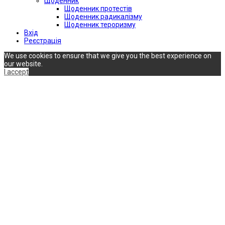
Щоденник
Щоденник протестів
Щоденник радикалізму
Щоденник тероризму
Вхід
Реєстрація
We use cookies to ensure that we give you the best experience on
our website.
I accept