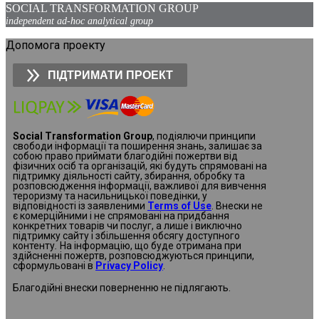
SOCIAL TRANSFORMATION GROUP
independent ad-hoc analytical group
Допомога проекту
ПІДТРИМАТИ ПРОЕКТ
Social Transformation Group
, подіялючи принципи
свободи інформації та поширення знань, залишає за
собою право приймати благодійні пожертви від
фізичних осіб та організацій, які будуть спрямовані на
підтримку діяльності сайту, збирання, обробку та
розповсюдження інформації, важливої для вивчення
тероризму та насильницької поведінки, у
відповідності із заявленими
Terms of Use
. Внески не
є комерційними і не спрямовані на придбання
конкретних товарів чи послуг, а лише і виключно
підтримку сайту і збільшення обсягу доступного
контенту
.
На інформацію, що буде отримана при
здійсненні пожертв, розповсюджуються принципи,
сформульовані в
Privacy Policy
.
Благодійні внески поверненню не підлягають.