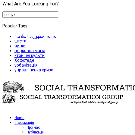
What Are You Looking For?
Popular Tags
نه_به_جمهوری_اسلامی
штетл
чутки
церковна магія
хтонічні культи
Хофстеде
урбанізація
управлінська криза
Home
Iнформація
Про нас
Публікації