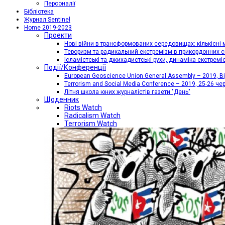
Персоналії
Бібліотека
Журнал Sentinel
Home 2019-2023
Проекти
Нові війни в трансформованих середовищах: кількісні 
Тероризм та радикальний екстремізм в прикордонних с
Ісламістські та джихадистські рухи, динаміка екстремі
Події/Конференції
European Geoscience Union General Assembly – 2019, Від
Terrorism and Social Media Conference – 2019, 25-26 че
Літня школа юних журналістів газети "День"
Щоденник
Riots Watch
Radicalism Watch
Terrorism Watch