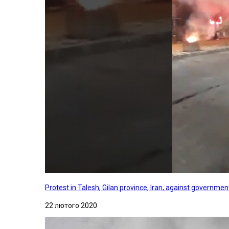
Protest in Talesh, Gilan province, Iran, against governme
22 лютого 2020