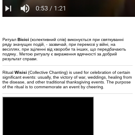
Ритуал
Вісісі
(колективний спів) виконується при святкуванні
ряду значущих подій, - зазвичай, при перемозі у війні, на
весіллях, при зціленні від хвороби та інших, що передбачають
подяку.. Метою ритуалу є вираження вдячності за добрий
результат справи.
Ritual
Wisisi
(Collective Chanting) is used for celebration of certain
significant events: usually, the victory of war, weddings, healing from
the disease, and other traditional thanksgiving events. The purpose
of the ritual is to commemorate an event by cheering.