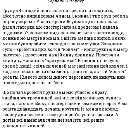
Серпень 2007 року
Групу з 45 людей поділили на три, по п’ятнадцять,
абсолютно випадковим чином, і кожна з тих груп робила
вправу окремо. Участь брали 15 українців і польська
фасилітаторка, що спостерігала за процесом і давала
підказки. Учасникам видавалася велика товста колода,
довжиною метрів восьми, і шість менших колод, з яких
можна було зробити основу, а також мотузки. Завдання
було – зробити з цих колод “ковчег” – конструкцію в метр
висотою, і простояти на ній одну хвилину. Простояли
хвилину – значить “врятувалися”. В завданні не було
специфікації, скільки людей має залізти на цей ковчег, і
жодних вказівок чи обмежень щодо того, як той “ковчег”
робити. Ніякого допоміжного персоналу, не кажучи вже
про медиків, звісно, не було.
Що почала робити група за моєю участю: одразу
знайшлося троє людей, які чітко відмовилися кудись
лізти, і стояли збоку, спостерігаючи, без коментарів. А всі
решта дванадцять почали крутити із менших колод
основу для великої, і все це перев’язувати тросами. А
потім всі намагалися на неї залізти, всі решта
дванадцять людей.