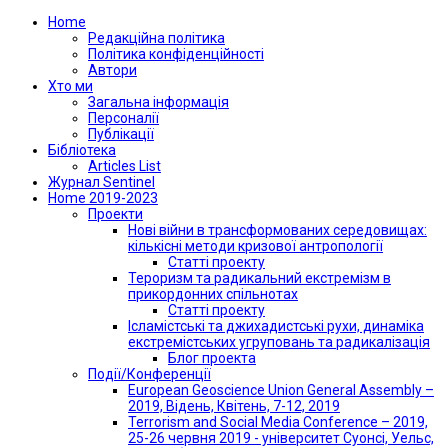
Home
Редакційна політика
Політика конфіденційності
Автори
Хто ми
Загальна інформація
Персоналії
Публікації
Бібліотека
Articles List
Журнал Sentinel
Home 2019-2023
Проекти
Нові війни в трансформованих середовищах:
кількісні методи кризової антропології
Статті проекту
Тероризм та радикальний екстремізм в
прикордонних спільнотах
Статті проекту
Ісламістські та джихадистські рухи, динаміка
екстремістських угруповань та радикалізація
Блог проекта
Події/Конференції
European Geoscience Union General Assembly –
2019, Відень, Квітень, 7-12, 2019
Terrorism and Social Media Conference – 2019,
25-26 червня 2019 - університет Суонсі, Уельс,