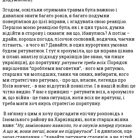
Згодом, оскільки отримана травма була важкою і
давалася знати багато років, я багато подумки
поверталася до цієї вправи, і згадувала свою реакцію.
Першою моєю реакцією була, як і в цих трьох, думка
відійти в сторону і сказати: ви що, їбанулись? А потім –
драйв, хороша погода, лісочок сосновий, водичка, чаєчки
літають, - а чого ні? Давайте, в оцих курортних умовах
будем рятуватися. І тут я зрозуміла, що ця вправа цікава
в плані аналізу підходу українців (не знаю, чи лише
українців), до порятунку:
рятувати треба всіх
. Порядок
вирішення “проблеми вагонетки”, - кого ми рятуємо,
старших чи молодших, таких чи сяких, вибирати, кого
ми стратегічно рятуємо, - про що, власне, легенда про
Ноїв ковчег, - в нас відсутній повністю. І в нашій війні це
чітко видно. У нас є принцип – рятувати всіх, а зрозуміло
ж, що війна - це така ситуація, коли всіх не врятуєш, і
треба мати хоч якусь стратегію порятунку.
В зв’язку з цим я хочу пригадати епічну розповідь з
Ізюмського району на Харківщині, коли старша жінка
каже: “
Ну, заміновано навколо, то я онуків вперед пускаю.
А що ж, вони легші, вони не підірвуться
”. І я дивлюся, оце
зараз ставлення – “давайте рятувати стариків, а не дітей,