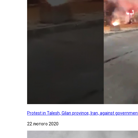
Protest in Talesh, Gilan province, Iran, against governme
22 лютого 2020