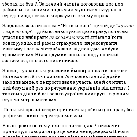
зборах, де був Р. За деякий час він поговорив про це з
рабином, і з іншими людьми з мультикультурного
середовища, і сказав: я зрозумів, в чому справа.
Завдання ж називалося – “Ноїв ковчег”, це той, де “
кожної
тварі по парі
”. І дійсно, виконуючи цю вправу, польські
учасники вибирали
двох бажаючих
, піднімали їх на
конструкцію, всі разом страхували, вираховували
хвилину і потім зістрибували, відповідно, не було і
травматизму. Ніякої думки, що на колоду повинні
залізти всі, ні в кого не виникало.
Звісно, і українські учасники ймовірно знали, що таке
Ноїв ковчег. Я точно знала. Але колективний драйв
захопив мене, я не просто взяла участь, але й очолила
цей безумний рух по рятуванню українців від потопу. І
так само діяли й всі решта українських груп – з різним
ступенем травматизму.
Польські організатори припинили робити цю справу без
рефлексії, лише через травматизм.
Багато років по тому, вже після того, як Р. визначив
причину, я говорила про це вже з менеджеркою Школи