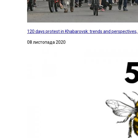
120 days protest in Khabarovsk: trends and perspectives
08 листопада 2020