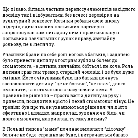
Що цікаво, більша частина переносу елементів західного
досвіду так і відбувається, без всякої перевірки на
культурний контекст. Коли ми робили свою школу
лідерів, один з наших польських партнерів
запропонував нам вигадану ним і практиковану в
польських навчальних групах вправу, звичайну
рольову, не кінетичну.
Учасники брали на себе ролі когось з батьків, і задачею
було привести дитину з гострим зубним болем до
стоматолога, - а дитина, звичайно, боїться і не хоче. Роль
дитини грав сам тренер, старший чоловік, і це було дуже
смішно. Його очікування було, що батьки почнуть
заспокоювати дитину: “це не боляче”, “не плач”, довго
вмовляти, - а в стоматолога часу чекати нема. А
правильне рішення – просто взяти дитину за руку і
привести, посадити в крісло і нехай стоматолог лікує. Це
тренінг був про те, як ухвалюються рішення: чи діяти
ефективно і швидко, наприклад, зупиняючи біль, чи
довго вмовляти, наприклад, ту саму дитину?
В Польщі типова “мама” починає вмовляти “діточку” –
боляче не буде, страшно не буде, і витрачається багато