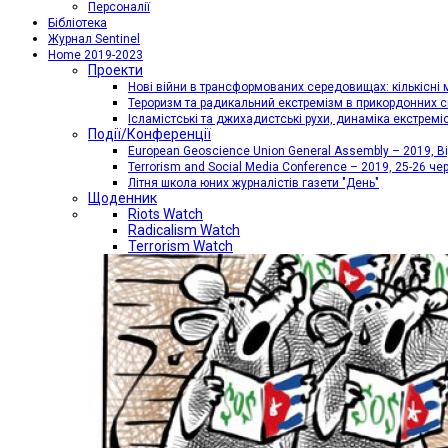
Персоналії
Бібліотека
Журнал Sentinel
Home 2019-2023
Проекти
Нові війни в трансформованих середовищах: кількісні 
Тероризм та радикальний екстремізм в прикордонних с
Ісламістські та джихадистські рухи, динаміка екстремі
Події/Конференції
European Geoscience Union General Assembly – 2019, Від
Terrorism and Social Media Conference – 2019, 25-26 че
Літня школа юних журналістів газети "День"
Щоденник
Riots Watch
Radicalism Watch
Terrorism Watch