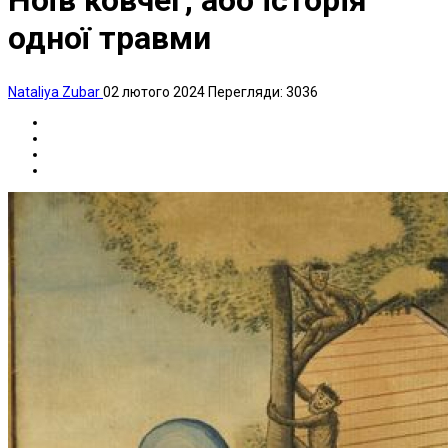
Ноїв ковчег, або історія
одної травми
Nataliya Zubar
02 лютого 2024
Перегляди: 3036