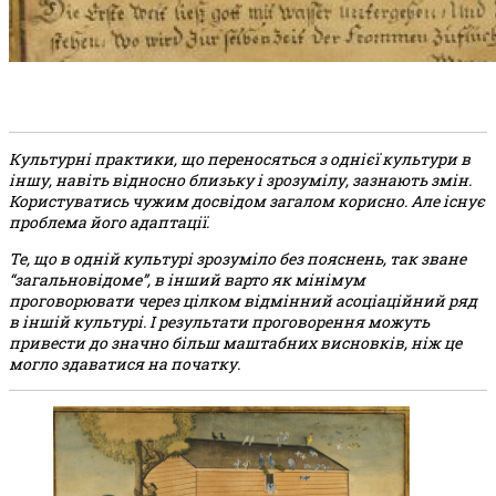
Культурні практики, що переносяться з однієї культури в
іншу, навіть відносно близьку і зрозумілу, зазнають змін.
Користуватись чужим досвідом загалом корисно. Але існує
проблема його адаптації.
Те, що в одній культурі зрозуміло без пояснень, так зване
“загальновідоме”, в інший варто як мінімум
проговорювати через цілком відмінний асоціаційний ряд
в іншій культурі. І результати проговорення можуть
привести до значно більш маштабних висновків, ніж це
могло здаватися на початку.