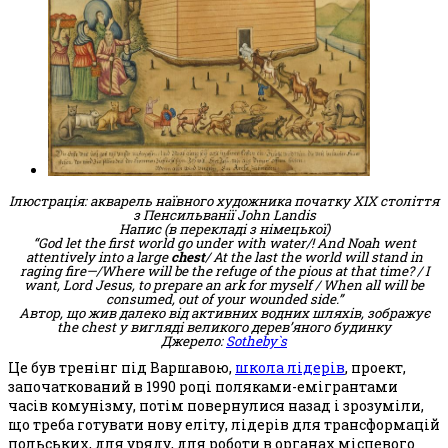
Ілюстрація: акварель наївного художника початку XIX століття
з Пенсильванії John Landis
Напис (в перекладі з німецької)
“God let the first world go under with water/! And Noah went
attentively into a large
chest
/ At the last the world will stand in
raging fire—/Where will be the refuge of the pious at that time? / I
want, Lord Jesus, to prepare an ark for myself / When all will be
consumed, out of your wounded side.”
Автор, що жив далеко від активних водних шляхів, зображує
the chest у вигляді великого дерев’яного будинку
Джерело:
Sotheby`s
Це був тренінг під Варшавою,
школа лідерів
, проект,
започаткований в 1990 році поляками-емігрантами
часів комунізму, потім повернулися назад і зрозуміли,
що треба готувати нову еліту, лідерів для трансформацій
польських, для уряду, для роботи в органах місцевого