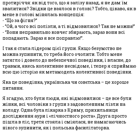
протиріччя: як від того, що я залізу назад, я не дам їм
звалитися? Звідки це взялося в голові? Тобто, цікаво, як в
мене в голові мінялась концепція:
- “Що за фігня?”
- ”Ой, а чого всі полізли, а ті відмовилися? Так не можна!”
- “Вони неправильно ковчег збирають, зараз вони всі
попадають. Зараз я все поправлю!”.
І так я стала лідером цієї групи. Якщо безумство не
можна зупинити, то треба його очолити. Тобто мене
затягло і довело до небезпечної поведінки, і власне, до
травми, якесь колективне несвідоме, і тепер я сприймаю
всю цю історію як метамодель колективної поведінки.
Яка це поведінка, українська чи совєтська – це хороше
питання.
Я згадую, хто були люди, які відмовилися – це все були
жінки, всі чоловіки з групи з задоволенням лізли на
колоду. Одна була лікарка з Криму, прихильниця
дослідження аури і «лічностного роста». Друга просто
пішла в ліс, третя стояла і сміялася, не намагаючись
нікого зупинити, як і польська фасилітаторка.