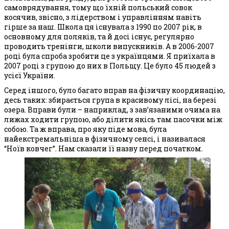
самоврядування, тому що їхній польський совок
косячив, звісно, з лідерством і управлінням навіть
гірше за наш. Школа ця існувала з 1990 по 2007 рік, в
основному для поляків, та й доcі існує, регулярно
проводить тренінги, школи випускників. А в 2006-2007
році була спроба зробити це з українцями. Я приїхала в
2007 році з групою до них в Польщу. Це було 45 людей з
усієї України.
Серед іншого, було багато вправ на фізичну координацію,
десь таких: збирається група в красивому лісі, на березі
озера. Вправи були – наприклад, з зав’язаними очима на
лижах ходити групою, або ділити якісь там пасочки між
собою. Та ж вправа, про яку піде мова, була
найекстремальніша в фізичному сенсі, і називалася
“Ноїв ковчег”. Нам сказали її назву перед початком.