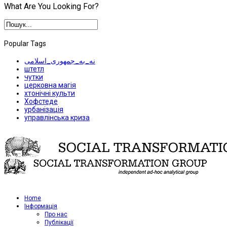
What Are You Looking For?
Popular Tags
نه_به_جمهوری_اسلامی
штетл
чутки
церковна магія
хтонічні культи
Хофстеде
урбанізація
управлінська криза
Home
Iнформація
Про нас
Публікації