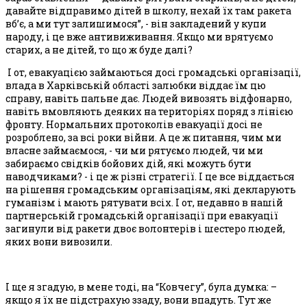
давайте відправимо дітей в школу, нехай їх там ракета
вб’є, а ми тут залишимося”, - він закладений у купи
народу, і це вже антивиживання. Якщо ми врятуємо
старих, а не дітей, то що ж буде далі?
І от, евакуацією займаються досі громадські організації,
влада в Харківській області залюбки віддає їм цю
справу, навіть пальне дає. Людей вивозять відфонарно,
навіть вмовляють деяких на територіях поряд з лінією
фронту. Нормальних протоколів евакуації досі не
розроблено, за всі роки війни. А це ж питання, чим ми
власне займаємося, - чи ми рятуємо людей, чи ми
забираємо свідків бойових дій, які можуть бути
наводчиками? - і це ж різні стратегії. І це все віддається
на рішення громадським організаціям, які декларують
гуманізм і мають рятувати всіх. І от, недавно в нашій
партнерській громадській організації при евакуації
загинули від ракети двоє волонтерів і шестеро людей,
яких вони вивозили.
І ще я згадую, в мене тоді, на “Ковчегу”, була думка: –
якщо я їх не підстрахую ззаду, вони впадуть. Тут же