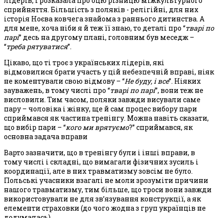
лідерів, і розказала про оцю різницю міжкультурного
сприйняття. Більшість з поляків - релігійні, для них
історія Ноєва ковчега знайома з раннього дитинства. А
для мене, хоча ніби я й теж її знаю, то деталі про “
тварі по
парі
” десь на другому плані, головним був меседж –
“
треба рятуватися
”.
Цікаво, що ті троє з українських лідерів, які
відмовилися брати участь у цій небезпечній вправі, ніяк
не коментували свою відмову – “
Не буду, і все
”. Ніяких
зауважень, в тому числі про “
тварі по парі
”, вони теж не
висловили. Тим часом, поляки завжди висували саме
пару – чоловіка і жінку, ще й сам процес вибору пари
сприймався як частина тренінгу. Можна навіть сказати,
що вибір пари – “
кого ми врятуємо
?” сприймався, як
основна задача вправи
Варто зазначити, що в тренінгу були і інші вправи, в
тому числі і складні, що вимагали фізичних зусиль і
координації, але в них травматизму зовсім не було.
Польські учасники взагалі не моли зрозуміти причини
нашого травматизму, тим більше, що троси вони завжди
використовували не для зв’язування конструкції, а як
елементи страховки (до чого жодна з груп українців не
додумалась).