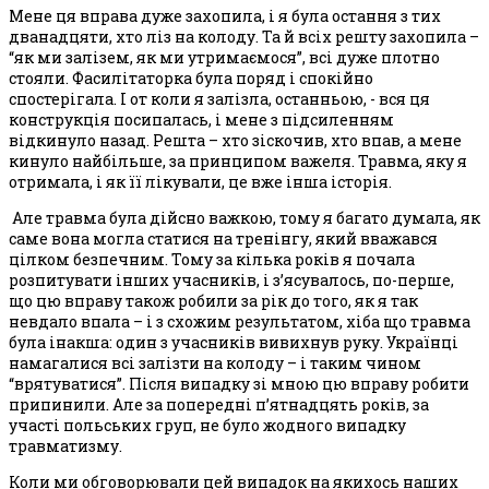
Мене ця вправа дуже захопила, і я була остання з тих
дванадцяти, хто ліз на колоду. Та й всіх решту захопила –
“як ми залізем, як ми утримаємося”, всі дуже плотно
стояли. Фасилітаторка була поряд і спокійно
спостерігала. І от коли я залізла, останньою, - вся ця
конструкція посипалась, і мене з підсиленням
відкинуло назад. Решта – хто зіскочив, хто впав, а мене
кинуло найбільше, за принципом важеля. Травма, яку я
отримала, і як її лікували, це вже інша історія.
Але травма була дійсно важкою, тому я багато думала, як
саме вона могла статися на тренінгу, який вважався
цілком безпечним. Тому за кілька років я почала
розпитувати інших учасників, і з’ясувалось, по-перше,
що цю вправу також робили за рік до того, як я так
невдало впала – і з схожим результатом, хіба що травма
була інакша: один з учасників вивихнув руку. Українці
намагалися всі залізти на колоду – і таким чином
“врятуватися”. Після випадку зі мною цю вправу робити
припинили. Але за попередні п’ятнадцять років, за
участі польських груп, не було жодного випадку
травматизму.
Коли ми обговорювали цей випадок на якихось наших