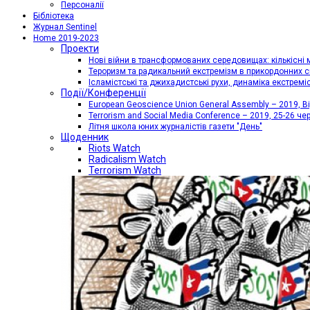
Персоналії
Бібліотека
Журнал Sentinel
Home 2019-2023
Проекти
Нові війни в трансформованих середовищах: кількісні 
Тероризм та радикальний екстремізм в прикордонних с
Ісламістські та джихадистські рухи, динаміка екстремі
Події/Конференції
European Geoscience Union General Assembly – 2019, Від
Terrorism and Social Media Conference – 2019, 25-26 че
Літня школа юних журналістів газети "День"
Щоденник
Riots Watch
Radicalism Watch
Terrorism Watch