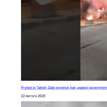
Protest in Talesh, Gilan province, Iran, against governme
22 лютого 2020