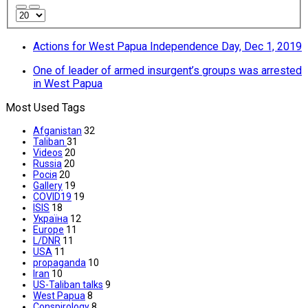
Actions for West Papua Independence Day, Dec 1, 2019
One of leader of armed insurgent’s groups was arrested
in West Papua
Most Used Tags
Afganistan
32
Taliban
31
Videos
20
Russia
20
Росія
20
Gallery
19
COVID19
19
ISIS
18
Україна
12
Europe
11
L/DNR
11
USA
11
propaganda
10
Iran
10
US-Taliban talks
9
West Papua
8
Conspirology
8