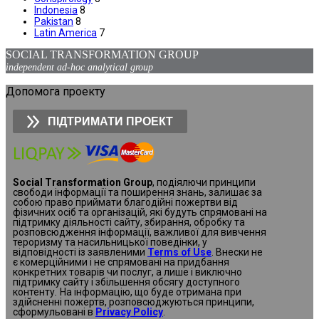
Indonesia
8
Pakistan
8
Latin America
7
SOCIAL TRANSFORMATION GROUP
independent ad-hoc analytical group
Допомога проекту
ПІДТРИМАТИ ПРОЕКТ
Social Transformation Group
, подіялючи принципи
свободи інформації та поширення знань, залишає за
собою право приймати благодійні пожертви від
фізичних осіб та організацій, які будуть спрямовані на
підтримку діяльності сайту, збирання, обробку та
розповсюдження інформації, важливої для вивчення
тероризму та насильницької поведінки, у
відповідності із заявленими
Terms of Use
. Внески не
є комерційними і не спрямовані на придбання
конкретних товарів чи послуг, а лише і виключно
підтримку сайту і збільшення обсягу доступного
контенту
.
На інформацію, що буде отримана при
здійсненні пожертв, розповсюджуються принципи,
сформульовані в
Privacy Policy
.