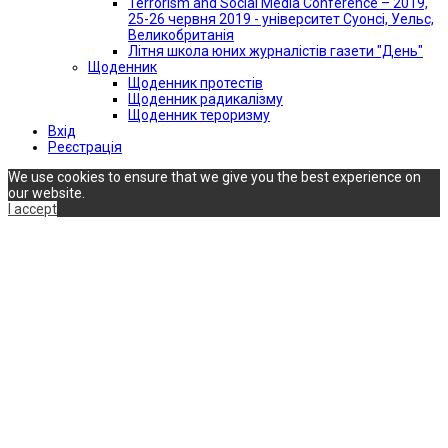
Terrorism and Social Media Conference – 2019,
25-26 червня 2019 - університет Суонсі, Уельс,
Великобританія
Літня школа юних журналістів газети "День"
Щоденник
Щоденник протестів
Щоденник радикалізму
Щоденник тероризму
Вхід
Реєстрація
We use cookies to ensure that we give you the best experience on
our website.
I accept