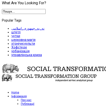
What Are You Looking For?
Popular Tags
نه_به_جمهوری_اسلامی
штетл
чутки
церковна магія
хтонічні культи
Хофстеде
урбанізація
управлінська криза
Home
Iнформація
Про нас
Публікації