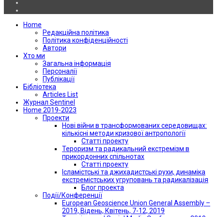
Home
Редакційна політика
Політика конфіденційності
Автори
Хто ми
Загальна інформація
Персоналії
Публікації
Бібліотека
Articles List
Журнал Sentinel
Home 2019-2023
Проекти
Нові війни в трансформованих середовищах:
кількісні методи кризової антропології
Статті проекту
Тероризм та радикальний екстремізм в
прикордонних спільнотах
Статті проекту
Ісламістські та джихадистські рухи, динаміка
екстремістських угруповань та радикалізація
Блог проекта
Події/Конференції
European Geoscience Union General Assembly –
2019, Відень, Квітень, 7-12, 2019