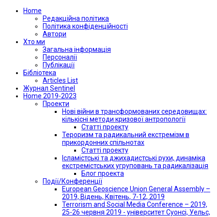
Home
Редакційна політика
Політика конфіденційності
Автори
Хто ми
Загальна інформація
Персоналії
Публікації
Бібліотека
Articles List
Журнал Sentinel
Home 2019-2023
Проекти
Нові війни в трансформованих середовищах:
кількісні методи кризової антропології
Статті проекту
Тероризм та радикальний екстремізм в
прикордонних спільнотах
Статті проекту
Ісламістські та джихадистські рухи, динаміка
екстремістських угруповань та радикалізація
Блог проекта
Події/Конференції
European Geoscience Union General Assembly –
2019, Відень, Квітень, 7-12, 2019
Terrorism and Social Media Conference – 2019,
25-26 червня 2019 - університет Суонсі, Уельс,