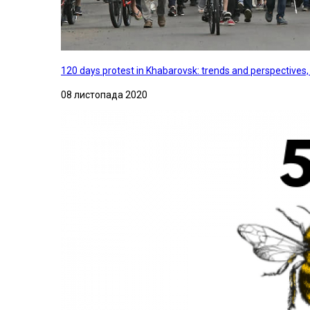
120 days protest in Khabarovsk: trends and perspectives
08 листопада 2020