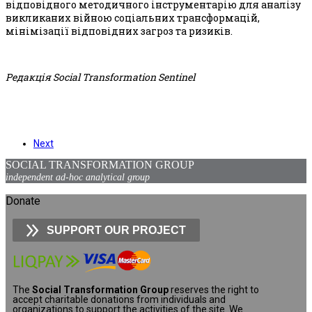
відповідного методичного інструментарію для аналізу
викликаних війною соціальних трансформацій,
мінімізації відповідних загроз та ризиків.
Редакція Social Transformation Sentinel
Next
SOCIAL TRANSFORMATION GROUP
independent ad-hoc analytical group
Donate
SUPPORT OUR PROJECT
The
Social Transformation Group
reserves the right to
accept charitable donations from individuals and
organizations to support the activities of the site. We