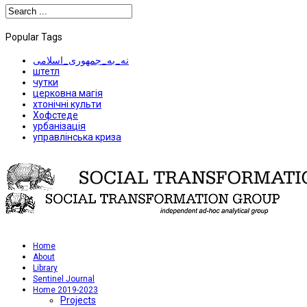
Popular Tags
نه_به_جمهوری_اسلامی
штетл
чутки
церковна магія
хтонічні культи
Хофстеде
урбанізація
управлінська криза
Home
About
Library
Sentinel Journal
Home 2019-2023
Projects