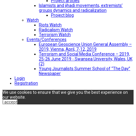
Project articles
Islamists and jihadi movements, extremists’
groups dynamics and radicalization
Project blog
Watch
Riots Watch
Radicalism Watch
Terrorism Watch
Events/Conferences
European Geoscience Union General Assembly –
2019, Vienna, April, 7-12, 2019
Terrorism and Social Media Conference – 2019,
25-26 June 2019 - Swansea University, Wales, UK
(2)
Young Journalists Summer School of “The Day”
Newspaper
Login
Registration
We use cookies to ensure that we give you the best experience on
our website.
I accept