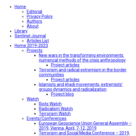
Home
Editorial
Privacy Policy
Authors
About
Library
Sentinel Journal
Articles List
Home 2019-2023
Projects
New wars in the transforming environments:
numerical methods of the crisis anthropology
Project articles
Terrorism and radical extremism in the border
communities
Project articles
Islamists and jihadi movements, extremists’
groups dynamics and radicalization
Project blog
Watch
Riots Watch
Radicalism Watch
Terrorism Watch
Events/Conferences
European Geoscience Union General Assembly –
2019, Vienna, April, 7-12, 2019
Terrorism and Social Media Conference – 2019,