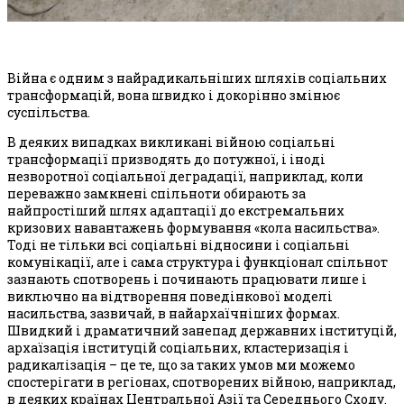
Війна є одним з найрадикальніших шляхів соціальних
трансформацій, вона швидко і докорінно змінює
суспільства.
В деяких випадках викликані війною соціальні
трансформації призводять до потужної, і іноді
незворотної соціальної деградації, наприклад, коли
переважно замкнені спільноти обирають за
найпростіший шлях адаптації до екстремальних
кризових навантажень формування «кола насильства».
Тоді не тільки всі соціальні відносини і соціальні
комунікації, але і сама структура і функціонал спільнот
зазнають спотворень і починають працювати лише і
виключно на відтворення поведінкової моделі
насильства, зазвичай, в найархаїчніших формах.
Швидкий і драматичний занепад державних інституцій,
архаїзація інституцій соціальних, кластеризація і
радикалізація – це те, що за таких умов ми можемо
спостерігати в регіонах, спотворених війною, наприклад,
в деяких країнах Центральної Азії та Середнього Сходу.