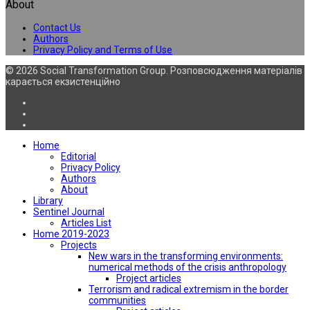
About
Contact Us
Authors
Privacy Policy and Terms of Use
© 2026 Social Transformation Group. Розповсюдження матеріалів
карається екзистенційно
Home
Editorial
Privacy Policy
Authors
About
Library
Sentinel Journal
Articles List
Home 2019-2023
Projects
New wars in the transforming environments:
numerical methods of the crisis anthropology
Project articles
Terrorism and radical extremism in the border
communities