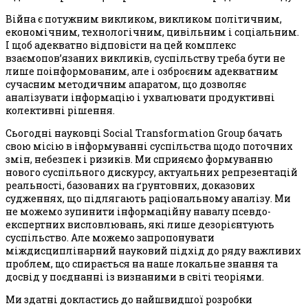
Війна є потужним викликом, викликом політичним,
економічним, технологічним, цивільним і соціальним.
І щоб адекватно відповісти на цей комплекс
взаємопов’язаних викликів, суспільству треба бути не
лише поінформованим, але і озброєним адекватним
сучасним методичним апаратом, що дозволяє
аналізувати інформацію і ухвалювати продуктивні
колективні рішення.
Сьогодні науковці Social Transformation Group бачать
свою місію в інформуванні суспільства щодо поточних
змін, небезпек і ризиків. Ми сприяємо формуванню
нового суспільного дискурсу, актуальних репрезентацій
реальності, базованих на ґрунтовних, доказових
судженнях, що підлягають раціональному аналізу. Ми
не можемо зупинити інформаційну навалу псевдо-
експертних висловлювань, які лише дезорієнтують
суспільство. Але можемо запропонувати
міждисциплінарний науковий підхід до ряду важливих
проблем, що спирається на наше локальне знання та
досвід у поєднанні із визнаними в світі теоріями.
Ми здатні докластись до найшвидшої розробки