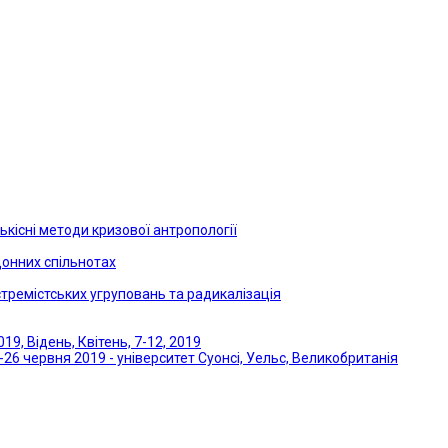
ькісні методи кризової антропології
онних спільнотах
кстремістських угруповань та радикалізація
19, Відень, Квітень, 7-12, 2019
5-26 червня 2019 - університет Суонсі, Уельс, Великобританія