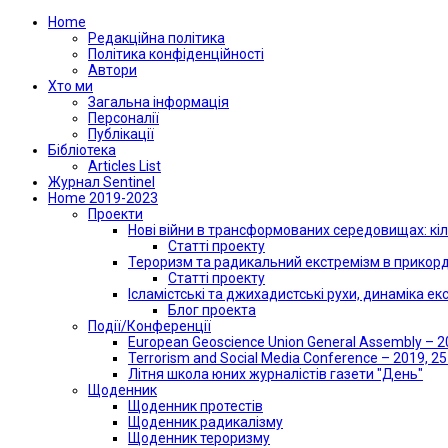
Home
Редакційна політика
Політика конфіденційності
Автори
Хто ми
Загальна інформація
Персоналії
Публікації
Бібліотека
Articles List
Журнал Sentinel
Home 2019-2023
Проекти
Нові війни в трансформованих середовищах: кіл
Статті проекту
Тероризм та радикальний екстремізм в прикорд
Статті проекту
Ісламістські та джихадистські рухи, динаміка е
Блог проекта
Події/Конференції
European Geoscience Union General Assembly – 20
Terrorism and Social Media Conference – 2019, 2
Літня школа юних журналістів газети "День"
Щоденник
Щоденник протестів
Щоденник радикалізму
Щоденник тероризму