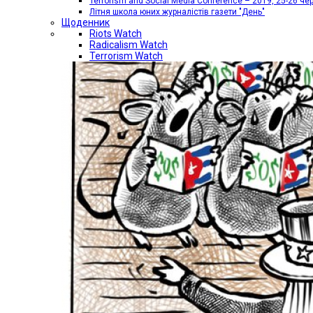
Terrorism and Social Media Conference – 2019, 25-26 че
Літня школа юних журналістів газети "День"
Щоденник
Riots Watch
Radicalism Watch
Terrorism Watch