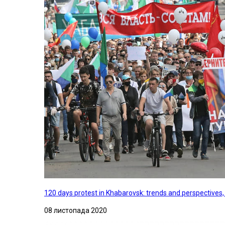
120 days protest in Khabarovsk: trends and perspectives
08 листопада 2020