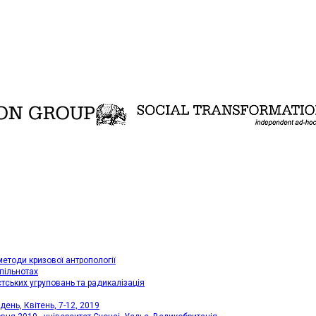
методи кризової антропології
пільнотах
стських угруповань та радикалізація
ень, Квітень, 7-12, 2019