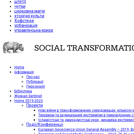
штетл
чутки
церковна магія
хтонічні культи
Хофстеде
урбанізація
управлінська криза
Home
Iнформація
Про нас
Публікації
Персоналії
Бібліотека
Журнал Sentinel
Home 2019-2023
Проекти
Нові війни в трансформованих середовищах: кількісні 
Тероризм та радикальний екстремізм в прикордонних с
Ісламістські та джихадистські рухи, динаміка екстремі
Події/Конференції
European Geoscience Union General Assembly – 2019, Від