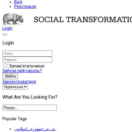
Вхід
Реєстрація
Login
Login
Запам'ятати мене
Забули свій пароль?
Увійти
Зареєструватися
What Are You Looking For?
Popular Tags
نه_به_جمهوری_اسلامی