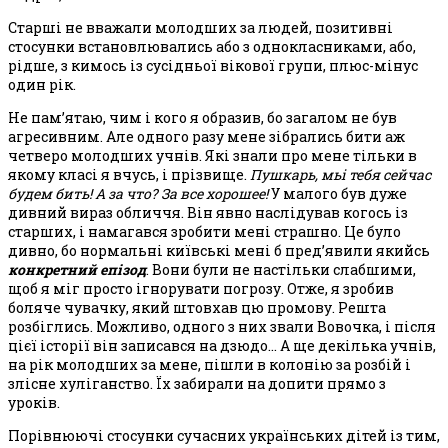
Старші не вважали молодших за людей, позитивні
стосунки встановлювались або з однокласниками, або,
рідше, з кимось із сусідньої вікової групи, плюс-мінус
один рік.
Не пам’ятаю, чим і кого я образив, бо загалом не був
агресивним. Але одного разу мене зібрались бити аж
четверо молодших учнів. Які знали про мене тільки в
якому класі я вчусь, і прізвище.
Пушкарь, мьі тебя сейчас
будем бить! А за что? За все хорошее!
У малого був дуже
дивний вираз обличчя. Він явно наслідував когось із
старших, і намагався зробити мені страшно. Це було
дивно, бо нормальні київські мені б пред’явили якийсь
конкретний епізод
. Вони були не настільки слабшими,
щоб я міг просто ігнорувати погрозу. Отже, я зробив
боляче чувачку, який штовхав цю промову. Решта
розбіглись. Можливо, одного з них звали Вовочка, і після
цієї історії він записався на дзюдо… А ще декілька учнів,
на рік молодших за мене, пішли в колонію за розбій і
злісне хуліганство. Їх забирали на допити прямо з
уроків.
Порівнюючі стосунки сучасних українських дітей із тим,