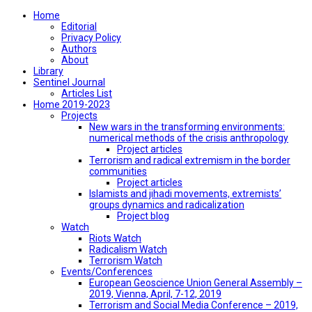
Home
Editorial
Privacy Policy
Authors
About
Library
Sentinel Journal
Articles List
Home 2019-2023
Projects
New wars in the transforming environments:
numerical methods of the crisis anthropology
Project articles
Terrorism and radical extremism in the border
communities
Project articles
Islamists and jihadi movements, extremists’
groups dynamics and radicalization
Project blog
Watch
Riots Watch
Radicalism Watch
Terrorism Watch
Events/Conferences
European Geoscience Union General Assembly –
2019, Vienna, April, 7-12, 2019
Terrorism and Social Media Conference – 2019,