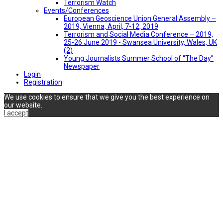
Terrorism Watch
Events/Conferences
European Geoscience Union General Assembly –
2019, Vienna, April, 7-12, 2019
Terrorism and Social Media Conference – 2019,
25-26 June 2019 - Swansea University, Wales, UK
(2)
Young Journalists Summer School of “The Day”
Newspaper
Login
Registration
We use cookies to ensure that we give you the best experience on
our website.
I accept