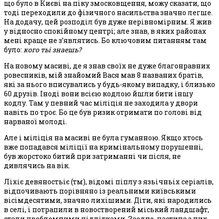
що було в Києві на піку змосковщення, можу сказати, що
тоді переходили до фізичного насильства значно легше.
На додачу, цей розподіл був дуже нерівномірним. Я жив
у відносно спокійному центрі; але знав, в яких районах
мені краще не з’являтись. Бо ключовим питанням там
було:
кого тьі знаешь?
На новому масиві, де я знав своїх не дуже благонравних
ровесників, мій знайомий Вася мав 8 названих братів,
які за нього вписувались у будь-якому випадку, і близько
60 друзів. Іноді вони всією кодлою йшли бити іншу
кодлу. Там у певний час міліція не заходила у двори
навіть по троє. Бо це був ризик отримати по голові від
нарваної молоді.
Але і міліція на масиві не була гуманною. Якщо хтось
вже попадався міліції на кримінальному порушенні,
був жорстоко битий при затриманні чи після, не
дивлячись на вік.
Ліхіє девяностьіє (тм), відомі піплу з язьічньіх серіалів,
відпочивають порівняно із реальними київськими
вісімдесятими, значно лихішими. Діти, які народились
в селі, і потрапили в новостворений міський ландшафт,
стали проблемними підлітками. Заодно, частина з них