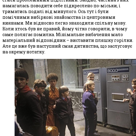
намагалась поводити себе підкреслено по-міськи, і
триматись подалі від минулого. Ось тут і були
помічними вибіркові знайомства із центровими
киянами. Ми відносно легко знаходили спільну мову.
Коли хтось був не правий, йому чітко говорили, в чому
саме полягає помилка. Мінімальне вибачення мало
матеріальний відповідник – виставити пляшку горілки.
Але це вже був наступний смак дитинства, що заслуговує
на окрему нотатку.