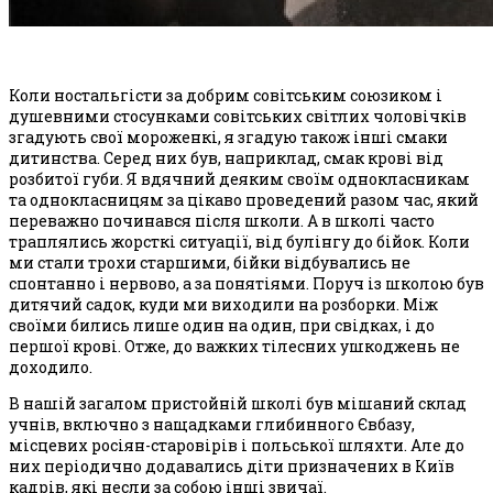
Коли ностальгісти за добрим совітським союзиком і
душевними стосунками совітських світлих чоловічків
згадують свої мороженкі, я згадую також інші смаки
дитинства. Серед них був, наприклад, смак крові від
розбитої губи. Я вдячний деяким своїм однокласникам
та однокласницям за цікаво проведений разом час, який
переважно починався після школи. А в школі часто
траплялись жорсткі ситуації, від булінгу до бійок. Коли
ми стали трохи старшими, бійки відбувались не
спонтанно і нервово, а за понятіями. Поруч із школою був
дитячий садок, куди ми виходили на розборки. Між
своїми бились лише один на один, при свідках, і до
першої крові. Отже, до важких тілесних ушкоджень не
доходило.
В нашій загалом пристойній школі був мішаний склад
учнів, включно з нащадками глибинного Євбазу,
місцевих росіян-старовірів і польської шляхти. Але до
них періодично додавались діти призначених в Київ
кадрів, які несли за собою інші звичаї.