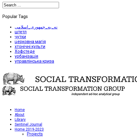
Popular Tags
نه_به_جمهوری_اسلامی
штетл
чутки
церковна магія
хтонічні культи
Хофстеде
урбанізація
управлінська криза
Home
About
Library
Sentinel Journal
Home 2019-2023
Projects