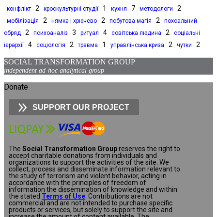
2
1
7
2
кухня
конфлікт
кроскультурні студії
методологи
2
2
2
мобілізація
нямка і хрючево
побутова магія
похоальний
2
3
4
2
обряд
психоаналіз
ритуал
совітська людина
соціальні
4
2
1
2
2
ієрархії
соціологія
травма
управлінська криза
чутки
SOCIAL TRANSFORMATION GROUP
independent ad-hoc analytical group
Donate
SUPPORT OUR PROJECT
The
Social Transformation Group
reserves the right to
accept charitable donations from individuals and
organizations to support the activities of the site. We
collect, process and disseminate information relevant to
the study of terrorism and violent behavior, acting in
accordance with the principles of freedom of
information the dissemination of knowledge and within
the stated
Terms of Use
. Contributions are not
commercial and are not intended to purchase specific
products or services, but solely to support the site and
increase the amount of content available. The