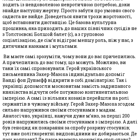
ходить із невдоволеною невротичною потребою, доки
знайде наступну жертву. Просто забути про умовно свого
садиста не вийде. Доведеться явити трохи жорстокості,
щоб встановити дистанцію. Це базова культурна
прошивка, яка приходить до наших північних сусідів не
з Толстоєвскі Болшой балет (с), а з груповою
соціалізацією, де сім’я відіграє меншу роль, ніж у нас, з
дитячими казками і мультами.
Ви маєте самі зрозуміти, чому вони до вас причепились.
А причепились до вас тому, що можуть. Можливо, ви
таки їх самі спровокували. Герой українського
письменника Захер-Мазоха індивідуально допоміг
Ванді фон Дунаєфф відкрити в собі домінатрікс. Так і
українці допомогли московитам замість задрипаного
князівства відчути себе потужною континентальною
імперією. А самі із вільних козаків перейшли на ролі
сержантів в чужому війську. Герой Захер-Мазоха згодом
сильно напружився своїми стосунками з мадам.
Аналогічно, українці, кажучи дуже м’яко, за перші 200
років напружились своїми стосунками з імперією. А далі
був геноцид як покарання за спробу розриву стосунків;
тут вже політкоректні видповідники не добираються. Де
наш контракт? Де наше взаємно зрозуміле стоп-слово?