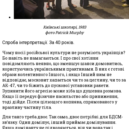
Київські школярі, 1983
фото Patrick Murphy
Спроба інтерпретації. За 40 років.
Чому носії російської культури не розуміють українців?
Бо навіть не намагаються. І про свої хотіння
повідомляють неявно, що зменшує шанси домовитись,
користуючись українськими практиками. В них є готові
образи колективного Іншого, і якщо Інший ним не
відповідає, московит хапається чи то за цеглину, чи то за
АК-47, чи то біжить до пускової установки ракети.
Зупинити його агресію може хіба що душевна розмова.
Якщо її передує фізичне насильство або приниження,
тоді дійде. Після цілющого копняка, спрямованого у
вразливу частину тіла.
Для танго треба двоє. Так само, двоє потрібні для БДСМ-
зв’язку. Один домінує, інший приймає домінування.
Якщо домінанту не підкоряються, він чи вона так і