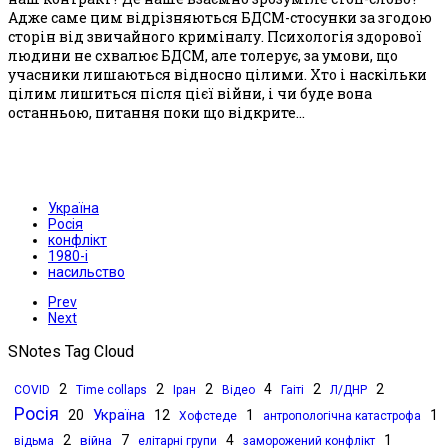
Адже саме цим відрізняються БДСМ-стосунки за згодою
сторін від звичайного криміналу. Психологія здорової
людини не схвалює БДСМ, але толерує, за умови, що
учасники лишаються відносно цілими. Хто і наскільки
цілим лишиться після цієї війни, і чи буде вона
останньою, питання поки що відкрите...
Україна
Росія
конфлікт
1980-і
насильство
Prev
Next
SNotes Tag Cloud
2
2
2
4
2
2
COVID
Time collaps
Іран
Відео
Гаіті
Л/ДНР
Росія
Україна
20
12
1
1
Хофстеде
антропологічна катастрофа
2
7
4
1
війна
відьма
елітарні групи
заморожений конфлікт