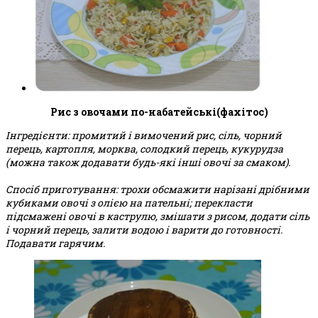
Рис з овочами по-набатейські(фахітос)
Інгредієнти: промитий і вимочений рис, сіль, чорний
перець, картопля, морква, солодкий перець, кукурудза
(можна також додавати будь-які інші овочі за смаком).
Спосіб приготування: трохи обсмажити нарізані дрібними
кубиками овочі з олією на пательні; перекласти
підсмажені овочі в каструлю, змішати з рисом, додати сіль
і чорний перець, залити водою і варити до готовності.
Подавати гарячим.