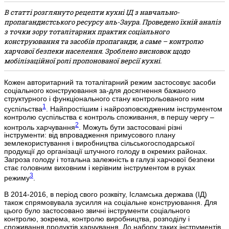
В статті розглянуто рецепти кухні ІД з навчально-
пропагандистського ресурсу аль-Заура. Проведено їхній аналіз
з точки зору тоталітарних практик соціального
конструювання та засобів пропаганди, а саме – контролю
харчової безпеки населення. Зроблено висновок щодо
мобілізаційної ролі пропонованої версії кухні.
Кожен авторитарний та тоталітарний режим застосовує засоби
соціального конструювання за-для досягнення бажаного
структурного і функціонального стану контрольованого ним
1
суспільства
. Найпростішим і найрозповсюдженим інструментом
контролю суспільства є контроль споживання, в першу чергу –
2
контроль харчування
. Можуть бути застосовані різні
інструменти: від впровадження примусового плану
землекористування і виробництва сільськогосподарської
продукції до організації штучного голоду в окремих районах.
Загроза голоду і тотальна залежність в галузі харчової безпеки
стає головним виховним і керівним інструментом в руках
3
режиму
.
В 2014-2016, в період свого розквіту, Ісламська держава (ІД)
також спрямовувала зусилля на соціальне конструювання. Для
цього було застосовано звичні інструменти соціального
контролю, зокрема, контролю виробництва, розподілу і
споживання продуктів харчування. До набору таких інструментів