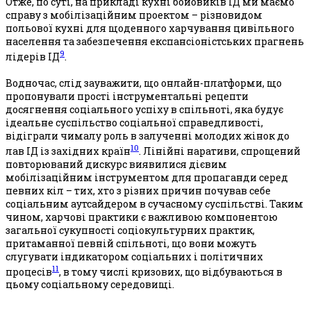
Отже, по суті, на прикладі кухні бойовиків ІД ми маємо
справу з мобілізаційним проектом – різновидом
польової кухні для щоденного харчування цивільного
населення та забезпечення експансіоністських прагнень
9
лідерів ІД
.
Водночас, слід зауважити, що онлайн-платформи, що
пропонували прості інструментальні рецепти
досягнення соціального успіху в спільноті, яка будує
ідеальне суспільство соціальної справедливості,
відіграли чималу роль в залученні молодих жінок до
10
лав ІД із західних країн
. Лінійні наративи, спрощений
повторюваний дискурс виявилися дієвим
мобілізаційним інструментом для пропаганди серед
певних кіл – тих, хто з різних причин почував себе
соціальним аутсайдером в сучасному суспільстві. Таким
чином, харчові практики є важливою компонентою
загальної сукупності соціокультурних практик,
притаманної певній спільноті, що вони можуть
слугувати індикатором соціальних і політичних
11
процесів
, в тому числі кризових, що відбуваються в
цьому соціальному середовищі.