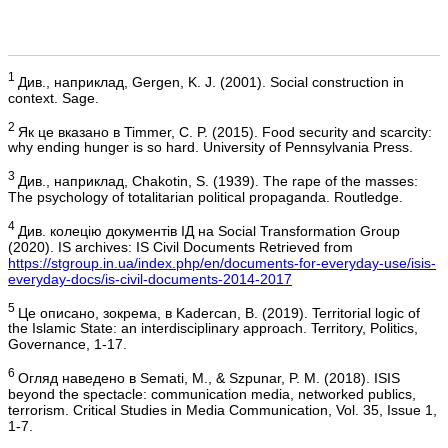
1
Див., наприклад, Gergen, K. J. (2001). Social construction in
context. Sage.
2
Як це вказано в Timmer, C. P. (2015). Food security and scarcity:
why ending hunger is so hard. University of Pennsylvania Press.
3
Див., наприклад, Chakotin, S. (1939). The rape of the masses:
The psychology of totalitarian political propaganda. Routledge.
4
Див. колецію документів ІД на Social Transformation Group
(2020). IS archives: IS Civil Documents Retrieved from
https://stgroup.in.ua/index.php/en/documents-for-everyday-use/isis-
everyday-docs/is-civil-documents-2014-2017
5
Це описано, зокрема, в Kadercan, B. (2019). Territorial logic of
the Islamic State: an interdisciplinary approach. Territory, Politics,
Governance, 1-17.
6
Огляд наведено в Semati, M., & Szpunar, P. M. (2018). ISIS
beyond the spectacle: communication media, networked publics,
terrorism. Critical Studies in Media Communication, Vol. 35, Issue 1,
1-7.