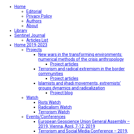
Home
Editorial
Privacy Policy
Authors
About
Library
Sentinel Journal
Articles List
Home 2019-2023
Projects
New wars in the transforming environments:
numerical methods of the crisis anthropology
Project articles
Terrorism and radical extremism in the border
communities
Project articles
Islamists and jihadi movements, extremists’
groups dynamics and radicalization
Project blog
Watch
Riots Watch
Radicalism Watch
Terrorism Watch
Events/Conferences
European Geoscience Union General Assembly –
2019, Vienna, April, 7-12, 2019
Terrorism and Social Media Conference – 2019,