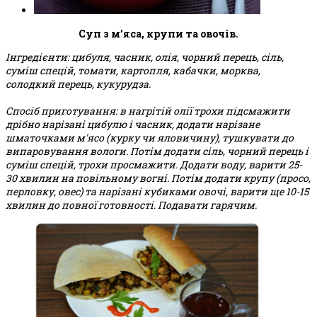
Суп з м’яса, крупи та овочів.
Інгредієнти: цибуля, часник, олія, чорний перець, сіль,
суміш спецій, томати, картопля, кабачки, морква,
солодкий перець, кукурудза.
Спосіб приготування: в нагрітій олії трохи підсмажити
дрібно нарізані цибулю і часник, додати нарізане
шматочками м'ясо (курку чи яловичину), тушкувати до
випаровування вологи. Потім додати сіль, чорний перець і
суміш спецій, трохи просмажити. Додати воду, варити 25-
30 хвилин на повільному вогні. Потім додати крупу (просо,
перловку, овес) та нарізані кубиками овочі, варити ще 10-15
хвилин до повної готовності. Подавати гарячим.