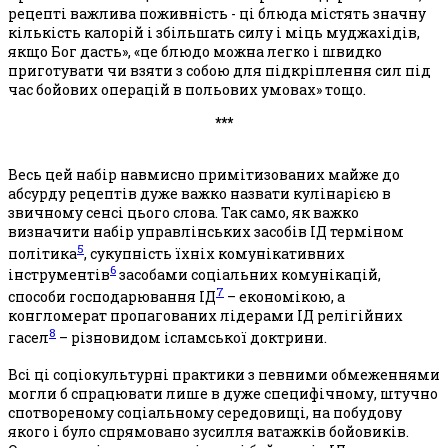
рецепті важлива поживність - ці блюда містять значну
кількість калорій і збільшать силу і міць муджахідів,
якщо Бог дасть», «це блюдо можна легко і швидко
приготувати чи взяти з собою для підкріплення сил під
час бойових операцій в польових умовах» тощо.
***
Весь цей набір навмисно примітизованих майже до
абсурду рецептів дуже важко назвати кулінарією в
звичному сенсі цього слова. Так само, як важко
визначити набір управлінських засобів ІД терміном
5
політика
, сукупність їхніх комунікативних
6
інструментів
засобами соціальних комунікацій,
7
способи господарювання ІД
– економікою, а
конгломерат пропагованих лідерами ІД релігійних
8
гасел
– різновидом ісламської доктрини.
Всі ці соціокультурні практики з певними обмеженнями
могли б спрацювати лише в дуже специфічному, штучно
спотвореному соціальному середовищі, на побудову
якого і було спрямовано зусилля ватажків бойовиків.