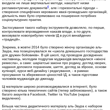
входили не лише вертикальні методи, накшталт низки
4
регламентуючих документів
, але і горизонтальні підходи –
створення специфічних керованих квазі-громадських організацій,
діяльність яких було спрямовано на поширення потрібних
соціокультурних практик.
Застосування такого набору інструментів дозволяло, по-перше,
контролювати впровадження наказів влади, а по-друге,
виховувати новоприбулих членів ІД в руслі винайдених
«традицій».
Зокрема, в жовтні 2014 було створено жіночу організацію аль-
Заура, яка позиціонувалася як «школа домашнього господарства
для дружин бойовиків». В цій школі, під проводом досвідчених
наставниць, молодим подругам муджахідів викладалися «жіночі
ремесла», а саме: шаріатські закони про родину, догляд хворих,
надання допомоги пораненим, шиття, догляд за зброєю, основи
кулінарії, курси веб-дизайну і редагування, - в рамках
просування та збереження цінностей ІД, а також підготовки
чоловіків-муджахідів до джихаду.
Ці матеріали широко розповсюджувалися в інтернеті, було
створено кілька тематичних сайтів (тепер заблокованих), а також
багато акаунтів в Facebook, Twitter та YouTube (наразі
видалених).
Більша частина дидактичного матеріалу аль-Заура є набором
вкрай примітивізованих, гранично інструменталізованих технік,