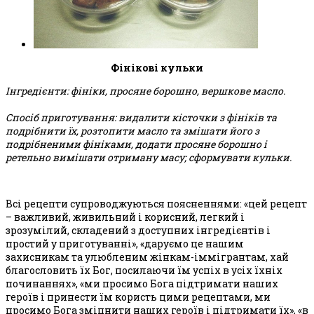
Фінікові кульки
Інгредієнти: фініки, просяне борошно, вершкове масло.
Спосіб приготування: видалити кісточки з фініків та
подрібнити їх, розтопити масло та змішати його з
подрібненими фініками, додати просяне борошно і
ретельно вимішати отриману масу; сформувати кульки.
Всі рецепти супроводжуються поясненнями: «цей рецепт
– важливий, живильний і корисний, легкий і
зрозумілий, складений з доступних інгредієнтів і
простий у приготуванні», «даруємо це нашим
захисникам та улюбленим жінкам-іммігрантам, хай
благословить їх Бог, посилаючи їм успіх в усіх їхніх
починаннях», «ми просимо Бога підтримати наших
героїв і принести їм користь цими рецептами, ми
просимо Бога зміцнити наших героїв і підтримати їх», «в