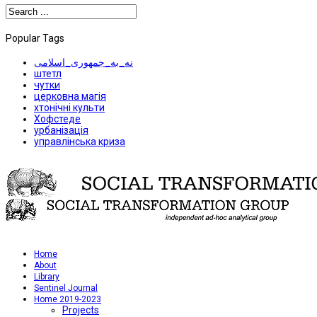
Popular Tags
نه_به_جمهوری_اسلامی
штетл
чутки
церковна магія
хтонічні культи
Хофстеде
урбанізація
управлінська криза
Home
About
Library
Sentinel Journal
Home 2019-2023
Projects