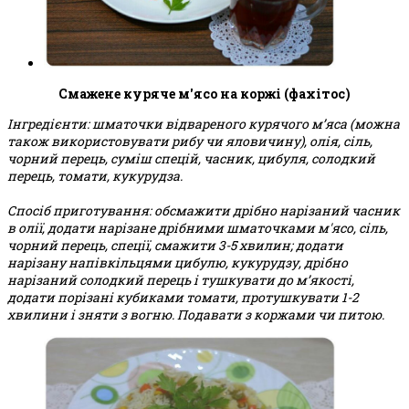
Смажене куряче м'ясо на коржі (фахітос)
Інгредієнти: шматочки відвареного курячого м’яса (можна
також використовувати рибу чи яловичину), олія, сіль,
чорний перець, суміш спецій, часник, цибуля, солодкий
перець, томати, кукурудза.
Спосіб приготування: обсмажити дрібно нарізаний часник
в олії, додати нарізане дрібними шматочками м'ясо, сіль,
чорний перець, спеції, смажити 3-5 хвилин; додати
нарізану напівкільцями цибулю, кукурудзу, дрібно
нарізаний солодкий перець і тушкувати до м’якості,
додати порізані кубиками томати, протушкувати 1-2
хвилини і зняти з вогню. Подавати з коржами чи питою.