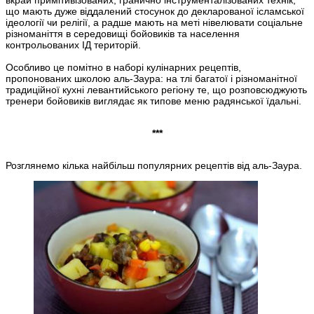
що мають дуже віддалений стосунок до декларованої ісламської
ідеології чи релігії, а радше мають на меті нівелювати соціальне
різноманіття в середовищі бойовиків та населення
контрольованих ІД територій.
Особливо це помітно в наборі кулінарних рецептів,
пропонованих школою аль-Заура: на тлі багатої і різноманітної
традиційної кухні левантийського регіону те, що розповсюджують
тренери бойовиків виглядає як типове меню радянської їдальні.
***
Розглянемо кілька найбільш популярних рецептів від аль-Заура.