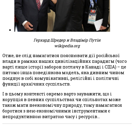
Герхард Шредер и Владімір Путін
wikipedia.org
Отже, не слід намагатися пояснювати дії російської
влади в рамках наших цивілізаційних парадигм (чого
варті лише історії заборон потлачу в Канаді і США) – це
питомо інша поведінкова модель, яка дивним чином
поєднує в собі комунікативні, релігійні і політичні
функції архаїчних суспільств.
І в цьому контексті окремо варто зауважити, що і
корупція в певних суспільствах чи спільнотах може
також мати неекономічну природу, тому намагатися
боротися з нею економічними інструментами є
непродуктивною витратою часу і ресурсів…