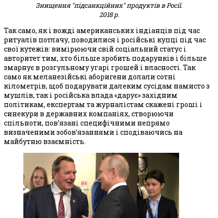
Знищення "підсанкційних" продуктів в Росії.
2018 р.
Так само, як і вожді американських індіанців під час
ритуалів потлачу, поводилися і російські купці під час
свої кутежів: вимірюючи свій соціальний статус і
авторитет тим, хто більше зробить подарунків і більше
змарнує в розгульному угарі грошей і власності. Так
само як меланезійські аборигени долали сотні
кілометрів, щоб подарувати далеким сусідам намисто з
мушлів, так і російська влада «дарує» західним
політикам, експертам та журналістам скажені гроші і
синекури в державних компаніях, створюючи
спільноти, пов’язані специфічними непрямо
визначеними зобов’язаннями і сподіваючись на
майбутню взаємність.