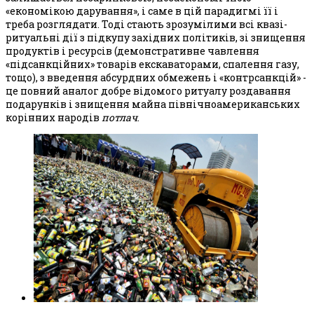
«економікою дарування», і саме в цій парадигмі її і
треба розглядати. Тоді стають зрозумілими всі квазі-
ритуальні дії з підкупу західних політиків, зі знищення
продуктів і ресурсів (демонстративне чавлення
«підсанкційних» товарів екскаваторами, спалення газу,
тощо), з введення абсурдних обмежень і «контрсанкцій» -
це повний аналог добре відомого ритуалу роздавання
подарунків і знищення майна північноамериканських
корінних народів
потлач
.