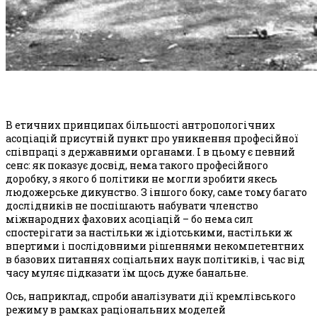
В етичних принципах більшості антропологічних
асоціацій присутній пункт про уникнення професійної
співпраці з державними органами. І в цьому є певний
сенс: як показує досвід, нема такого професійного
доробку, з якого б політики не могли зробити якесь
людожерське дикунство. З іншого боку, саме тому багато
дослідників не поспішають набувати членство
міжнародних фахових асоціацій – бо нема сил
спостерігати за настільки ж ідіотськими, настільки ж
впертими і послідовними рішеннями некомпетентних
в базових питаннях соціальних наук політиків, і час від
часу муляє підказати їм щось дуже банальне.
Ось, наприклад, спроби аналізувати дії кремлівського
режиму в рамках раціональних моделей