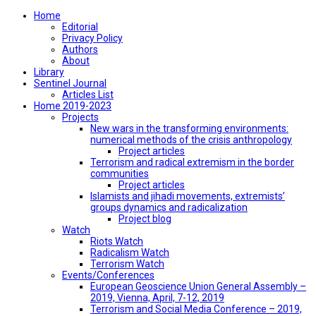
Home
Editorial
Privacy Policy
Authors
About
Library
Sentinel Journal
Articles List
Home 2019-2023
Projects
New wars in the transforming environments:
numerical methods of the crisis anthropology
Project articles
Terrorism and radical extremism in the border
communities
Project articles
Islamists and jihadi movements, extremists’
groups dynamics and radicalization
Project blog
Watch
Riots Watch
Radicalism Watch
Terrorism Watch
Events/Conferences
European Geoscience Union General Assembly –
2019, Vienna, April, 7-12, 2019
Terrorism and Social Media Conference – 2019,