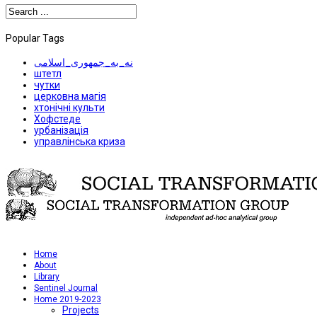
Popular Tags
نه_به_جمهوری_اسلامی
штетл
чутки
церковна магія
хтонічні культи
Хофстеде
урбанізація
управлінська криза
Home
About
Library
Sentinel Journal
Home 2019-2023
Projects