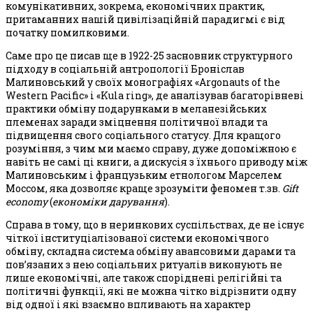
комунікативних, зокрема, економічних практик,
притаманних нашій цивілізаційній парадигмі є від
початку помилковими.
Саме про це писав ще в 1922-25 засновник структурного
підходу в соціальній антропології Броніслав
Малиновський у своїх монографіях «Argonauts of the
Western Pacific» і «Kula ring», де аналізував багаторівневі
практики обміну подарунками в меланезійських
племенах заради зміцнення політичної влади та
підвищення свого соціального статусу. Для кращого
розуміння, з чим ми маємо справу, дуже допоміжною є
навіть не самі ці книги, а дискусія з їхнього приводу між
Малиновським і французьким етнологом Марселем
Моссом, яка дозволяє краще зрозуміти феномен т.зв.
Gift
economy
(
економіки дарування
).
Справа в тому, що в неринкових суспільствах, де не існує
чіткої інституціалізованої системи економічного
обміну, складна система обміну авансовими дарами та
пов’язаних з нею соціальних ритуалів виконують не
лише економічні, але також споріднені релігійні та
політичні функції, які не можна чітко відрізнити одну
від одної і які взаємно впливають на характер