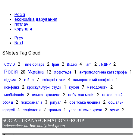
Росія
економіка дарування
потлач
корупція
Prev
Next
SNotes Tag Cloud
2
2
2
4
2
2
COVID
Time collaps
Іран
Відео
Гаіті
Л/ДНР
Росія
Україна
20
12
1
1
Хофстеде
антропологічна катастрофа
2
7
4
1
війна
відьма
елітарні групи
заморожений конфлікт
2
1
7
2
кухня
конфлікт
кроскультурні студії
методологи
2
2
2
мобілізація
нямка і хрючево
побутова магія
похоальний
2
3
4
2
обряд
психоаналіз
ритуал
совітська людина
соціальні
4
2
1
2
2
ієрархії
соціологія
травма
управлінська криза
чутки
SOCIAL TRANSFORMATION GROUP
independent ad-hoc analytical group