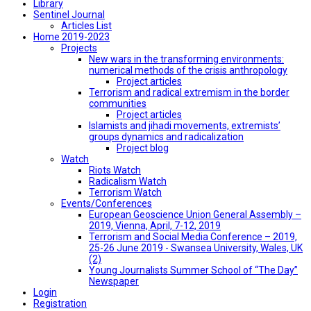
Library
Sentinel Journal
Articles List
Home 2019-2023
Projects
New wars in the transforming environments:
numerical methods of the crisis anthropology
Project articles
Terrorism and radical extremism in the border
communities
Project articles
Islamists and jihadi movements, extremists’
groups dynamics and radicalization
Project blog
Watch
Riots Watch
Radicalism Watch
Terrorism Watch
Events/Conferences
European Geoscience Union General Assembly –
2019, Vienna, April, 7-12, 2019
Terrorism and Social Media Conference – 2019,
25-26 June 2019 - Swansea University, Wales, UK
(2)
Young Journalists Summer School of “The Day”
Newspaper
Login
Registration