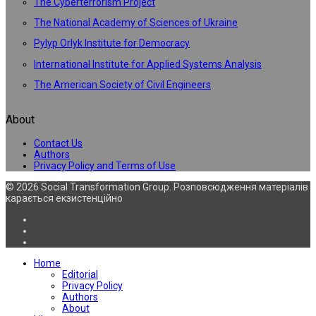
The Cyberterrorism Project
The National Academy of Sciences of Ukraine
Pylyp Orlyk Institute for Democracy
International Institute for Applied Systems Analysis
The American Society of Civil Engineers
About
Contact Us
Authors
Privacy Policy and Terms of Use
© 2026 Social Transformation Group. Розповсюдження матеріалів
карається екзистенційно
Home
Editorial
Privacy Policy
Authors
About